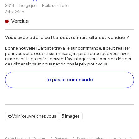
2018
• Belgique
•
Huile sur Toile
24 x 24 in
Vendue
Vous avez adoré cette oeuvre mais elle est vendue ?
Bonne nouvelle ! L'artiste travaille sur commande. Il peut réaliser
pour vous une oeuvre sur-mesure, inspirée de ce que vous avez
aimé dans la première oeuvre. L'avantage : vous pourrez décider
des dimensions et nous négocions le prix pour vous.
Je passe commande
Voir l'œuvre chez vous
5 images
Galerie d'art
Peinture
Paysage
Expressionnisme
Huile
Pol L