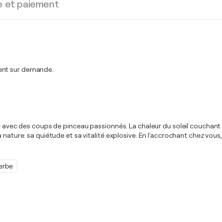
e et paiement
ment sur demande.
é avec des coups de pinceau passionnés. La chaleur du soleil couchant i
de la nature: sa quiétude et sa vitalité explosive. En l'accrochant chez vou
erbe