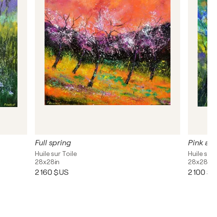
Full spring
Pink an
Huile sur Toile
Huile sur 
28x28in
28x28in
2 160 $US
2 100 $