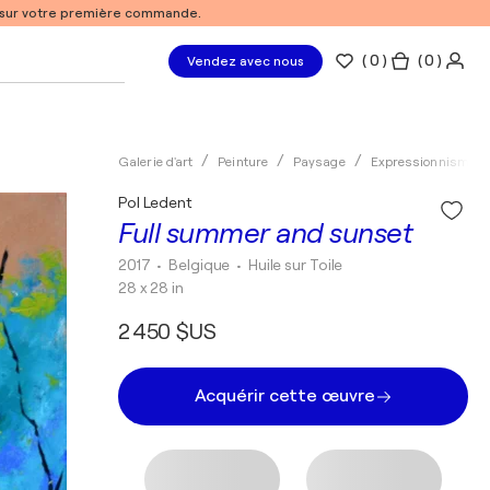
% sur votre première commande.
(
0
)
( 0 )
Vendez avec nous
Galerie d'art
Peinture
Paysage
Expressionnisme
Pol Ledent
Full summer and sunset
2017
• Belgique
•
Huile sur Toile
28 x 28 in
2 450 $US
Acquérir cette œuvre