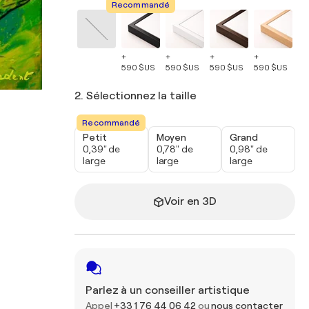
Recommandé
+
+
+
+
+
590 $US
590 $US
590 $US
590 $US
59
2. Sélectionnez la taille
Recommandé
Petit
Moyen
Grand
0,39" de
0,78" de
0,98" de
large
large
large
Voir en 3D
Parlez à un conseiller artistique
Appel
+33 1 76 44 06 42
ou
nous contacter