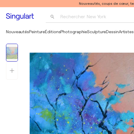
Nouveautés, coups de cœur, t
Rechercher 
New York
Photographie
Nouveautés
Peinture
Éditions
Photographie
Sculpture
Dessin
Artistes
Pop Art
Pablo Picasso