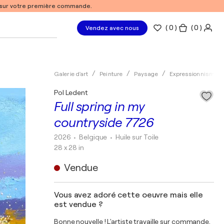
% sur votre première commande.
(
0
)
( 0 )
Vendez avec nous
Galerie d'art
Peinture
Paysage
Expressionnisme
Pol Ledent
Full spring in my
countryside 7726
2026
• Belgique
•
Huile sur Toile
28 x 28 in
Vendue
Vous avez adoré cette oeuvre mais elle
est vendue ?
Bonne nouvelle ! L'artiste travaille sur commande.