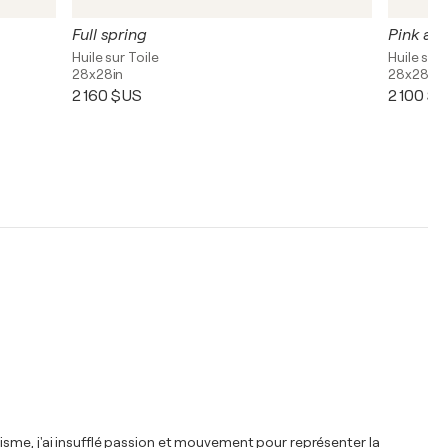
Full spring
Pink an
Huile sur Toile
Huile sur 
28x28in
28x28in
2 160 $US
2 100 $
onnisme, j'ai insufflé passion et mouvement pour représenter la