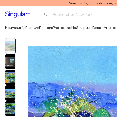
Nouveautés, coups de cœur, t
Rechercher 
New York
Photographie
Nouveautés
Peinture
Éditions
Photographie
Sculpture
Dessin
Artistes
Pop Art
Pablo Picasso