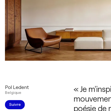
Pol Ledent
« Je m'insp
Belgique
mouvements
Suivre
poésie de m