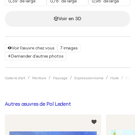
0,39" de large
0,78" de large
0,98" de large
Voir en 3D
Voir l'œuvre chez vous
7 images
Demander d'autres photos
Galerie d'art
Peinture
Paysage
Expressionnisme
Huile
Pol L
Autres œuvres de
Pol Ledent