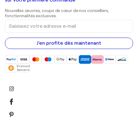
Galeries d'art en Belgique
sur votre première commande
Estampes
Sculptures
Nouvelles œuvres, coups de cœur de nos conseillers,
Peintures acryliques
fonctionnalités exclusives.
Saisissez
votre
adresse
e-
mail
J'en profite dès maintenant
Virement
bancaire