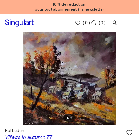
10 % de réduction
pour tout abonnement à la newsletter
(
0
)
( 0 )
1
/
8
Pol Ledent
Village in autumn 77