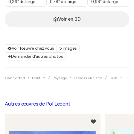
0,39" de large
0,78" de large
0,98" de large
Voir en 3D
Voir l'œuvre chez vous
5 images
Demander d'autres photos
Galerie d'art
Peinture
Paysage
Expressionnisme
Huile
Pol L
Autres œuvres de
Pol Ledent