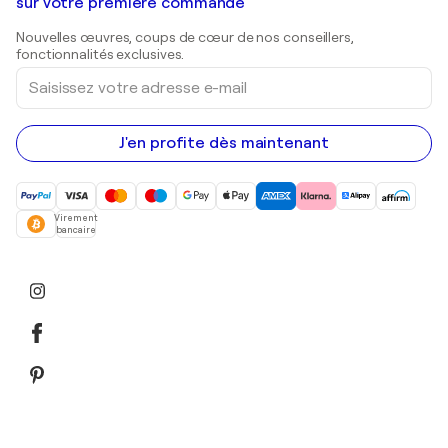
Galeries d'art en Belgique
sur votre première commande
Estampes
Sculptures
Nouvelles œuvres, coups de cœur de nos conseillers,
Peintures acryliques
fonctionnalités exclusives.
Saisissez
votre
adresse
e-
mail
J'en profite dès maintenant
Virement
bancaire