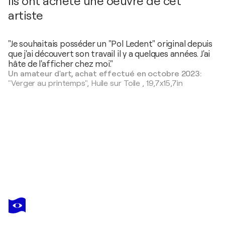
Ils ont acheté une oeuvre de cet
artiste
"Je souhaitais posséder un "Pol Ledent" original depuis
que j'ai découvert son travail il y a quelques années. J'ai
hâte de l'afficher chez moi."
Un amateur d'art, achat effectué en octobre 2023:
"Verger au printemps",
Huile sur Toile
,
19,7x15,7in
POL
LEDENT
Vous avez adoré cette oeuvre mais elle est vendue ?
Magic wood