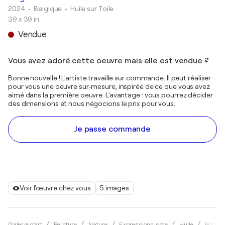
2024
• Belgique
•
Huile sur Toile
39 x 39 in
Vendue
Vous avez adoré cette oeuvre mais elle est vendue ?
Bonne nouvelle ! L'artiste travaille sur commande. Il peut réaliser
pour vous une oeuvre sur-mesure, inspirée de ce que vous avez
aimé dans la première oeuvre. L'avantage : vous pourrez décider
des dimensions et nous négocions le prix pour vous.
Je passe commande
Voir l'œuvre chez vous
5 images
Galerie d'art
Peinture
Nature
Expressionnisme
Huile
Pol Led