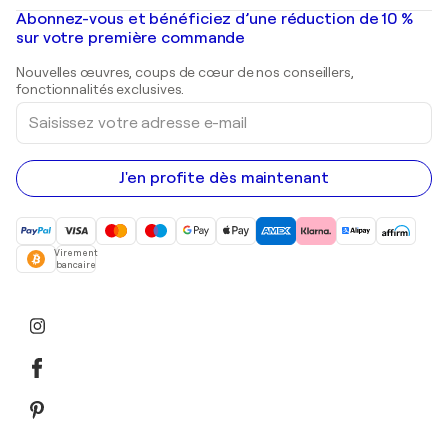
Peintures à l'huile
Mr. Brainwash
Galeries d'art en France
Abonnez-vous et bénéficiez d’une réduction de 10 %
Peintures de paysage
Shepard Fairey
Galeries d'art en Belgique
sur votre première commande
Estampes
Sculptures
Nouvelles œuvres, coups de cœur de nos conseillers,
Peintures acryliques
fonctionnalités exclusives.
Saisissez
votre
adresse
e-
mail
J'en profite dès maintenant
Virement
bancaire