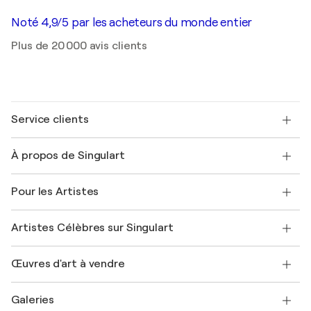
Noté 4,9/5 par les acheteurs du monde entier
Plus de 20 000 avis clients
Service clients
Nous contacter
À propos de Singulart
Expédition
Politique de retour
A propos de nous
Témoignages de clients
Pour les Artistes
FAQ
Offrir une carte cadeau
Sociétés affiliées
Rejoignez notre programme commercial
Rejoindre Singulart en tant qu'artiste
Nos artistes
Mon compte
Artistes Célèbres sur Singulart
Se connecter en tant qu'Artiste
Magazine Singulart
Protection acheteur
Emplois
+33 1 76 44 06 42
Henri Matisse
Découvrez une sélection d'art original
Œuvres d'art à vendre
Marc Chagall
Pablo Picasso
Tableaux à vendre
Salvador Dalí
Galeries
Tableaux abstraits à vendre
Banksy