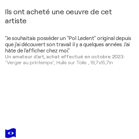
Ils ont acheté une oeuvre de cet
artiste
"Je souhaitais posséder un "Pol Ledent" original depuis
que j'ai découvert son travail il y a quelques années. J'ai
hâte de l'afficher chez moi."
Un amateur d'art, achat effectué en octobre 2023:
"Verger au printemps",
Huile sur Toile
,
19,7x15,7in
POL LEDENT
Roman nudes - 451108
1 340 $US