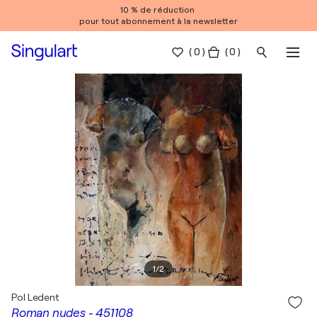
10 % de réduction
pour tout abonnement à la newsletter
(
0
)
( 0 )
1
/
2
Pol Ledent
Roman nudes - 451108