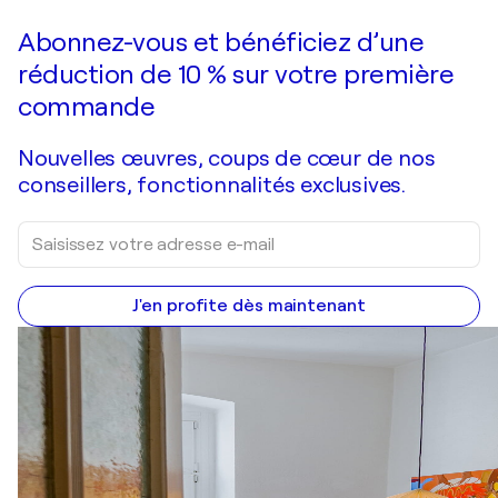
Faire une offre
Acquérir
Abonnez-vous et bénéficiez d’une
réduction de 10 % sur votre première
commande
Nouvelles œuvres, coups de cœur de nos
conseillers, fonctionnalités exclusives.
J'en profite dès maintenant