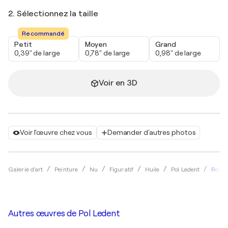
2. Sélectionnez la taille
Recommandé
Petit
Moyen
Grand
0,39" de large
0,78" de large
0,98" de large
Voir en 3D
Voir l'œuvre chez vous
Demander d'autres photos
Roman
Galerie d'art
Peinture
Nu
Figuratif
Huile
Pol Ledent
Autres œuvres de
Pol Ledent