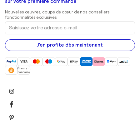
Galeries d'art en Belgique
sur votre première commande
Estampes
Sculptures
Nouvelles œuvres, coups de cœur de nos conseillers,
Peintures acryliques
fonctionnalités exclusives.
Saisissez
votre
adresse
e-
mail
J'en profite dès maintenant
Virement
bancaire