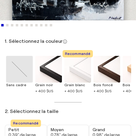
1. Sélectionnez la couleur
Recommandé
Sans cadre
Grain noir
Grain blanc
Bois foncé
Bois cla
+ 400 $US
+ 400 $US
+ 400 $US
+ 400 
2. Sélectionnez la taille
Recommandé
Petit
Moyen
Grand
0,39" de large
0,78" de large
0,98" de large