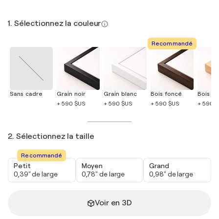
1. Sélectionnez la couleur
Recommandé
Sans cadre
Grain noir
Grain blanc
Bois foncé
Bois cla
+ 590 $US
+ 590 $US
+ 590 $US
+ 590 
2. Sélectionnez la taille
Recommandé
Petit
Moyen
Grand
0,39" de large
0,78" de large
0,98" de large
Voir en 3D