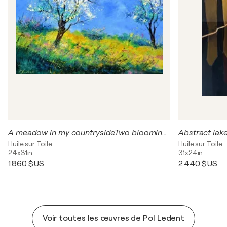
A meadow in my countrysideTwo blooming trees in spring - 8624
Abstract lak
Huile sur Toile
Huile sur Toile
24x31in
31x24in
1 860 $US
2 440 $US
Voir toutes les œuvres de Pol Ledent