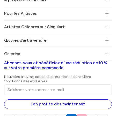
Expédition
Politique de retour
A propos de nous
Témoignages de clients
Pour les Artistes
FAQ
Offrir une carte cadeau
Sociétés affiliées
Rejoignez notre programme commercial
Rejoindre Singulart en tant qu'artiste
Nos artistes
Mon compte
Artistes Célèbres sur Singulart
Se connecter en tant qu'Artiste
Magazine Singulart
Protection acheteur
Emplois
+33 1 76 44 06 42
Henri Matisse
Découvrez une sélection d'art original
Œuvres d'art à vendre
Marc Chagall
Pablo Picasso
Tableaux à vendre
Salvador Dalí
Galeries
Tableaux abstraits à vendre
Banksy
Peintures à l'huile
Mr. Brainwash
Galeries d'art en France
Abonnez-vous et bénéficiez d’une réduction de 10 %
Peintures de paysage
Shepard Fairey
Galeries d'art en Belgique
sur votre première commande
Estampes
Sculptures
Nouvelles œuvres, coups de cœur de nos conseillers,
Peintures acryliques
fonctionnalités exclusives.
Saisissez
votre
adresse
e-
mail
J'en profite dès maintenant