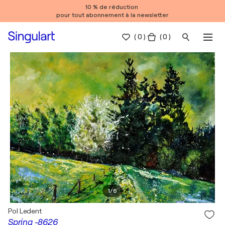
10 % de réduction
pour tout abonnement à la newsletter
(
0
)
( 0 )
1
/
6
Pol Ledent
Spring -8626