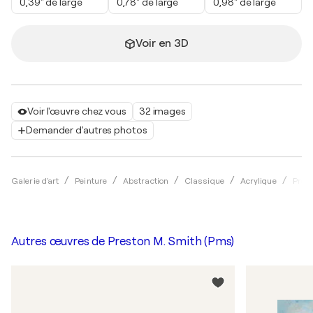
0,39" de large
0,78" de large
0,98" de large
Voir en 3D
Voir l'œuvre chez vous
32 images
Demander d'autres photos
Galerie d'art
Peinture
Abstraction
Classique
Acrylique
Pres
Autres œuvres de
Preston M. Smith (Pms)