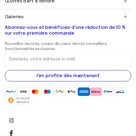
Œuvres d'art à vendre
Marc Chagall
Pablo Picasso
Tableaux à vendre
Salvador Dalí
Galeries
Tableaux abstraits à vendre
Banksy
Peintures à l'huile
Mr. Brainwash
Galeries d'art en France
Abonnez-vous et bénéficiez d’une réduction de 10 %
Peintures de paysage
Shepard Fairey
Galeries d'art en Belgique
sur votre première commande
Estampes
Sculptures
Nouvelles œuvres, coups de cœur de nos conseillers,
Peintures acryliques
fonctionnalités exclusives.
Saisissez
votre
adresse
e-
mail
J'en profite dès maintenant
Virement
bancaire