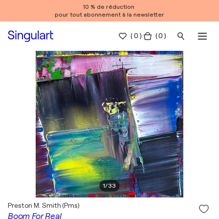
10 % de réduction
pour tout abonnement à la newsletter
(
0
)
( 0 )
1
/
33
Preston M. Smith (Pms)
Boom For Real