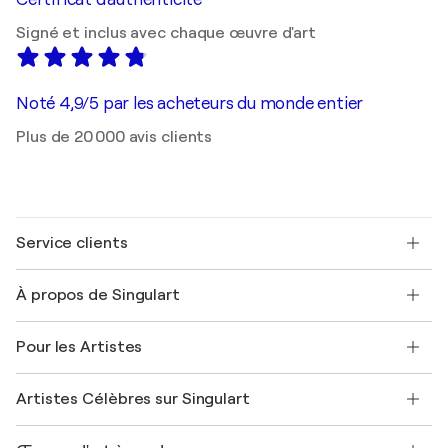
Signé et inclus avec chaque œuvre d'art
Noté 4,9/5 par les acheteurs du monde entier
Plus de 20 000 avis clients
Service clients
Nous contacter
À propos de Singulart
Expédition
Politique de retour
A propos de nous
Témoignages de clients
Pour les Artistes
FAQ
Offrir une carte cadeau
Sociétés affiliées
Rejoignez notre programme commercial
Rejoindre Singulart en tant qu'artiste
Nos artistes
Mon compte
Artistes Célèbres sur Singulart
Se connecter en tant qu'Artiste
Magazine Singulart
Protection acheteur
Emplois
+33 1 76 44 06 42
Henri Matisse
Découvrez une sélection d'art original