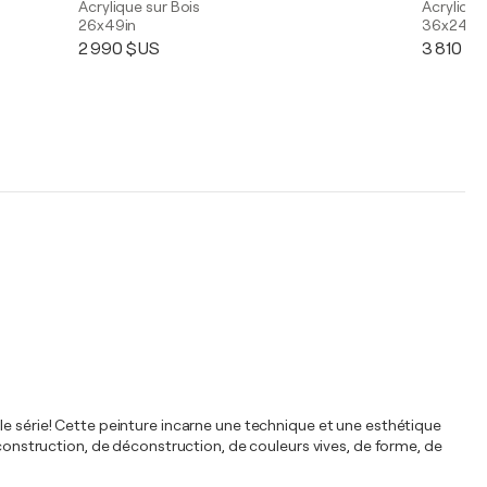
Acrylique sur Bois
Acrylique,
26x49in
36x24in
2 990 $US
3 810 $
le série! Cette peinture incarne une technique et une esthétique
 construction, de déconstruction, de couleurs vives, de forme, de