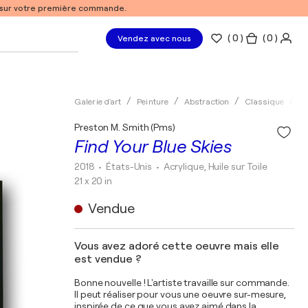
% sur votre première commande.
(
0
)
( 0 )
Vendez avec nous
Galerie d'art
Peinture
Abstraction
Classique
Ac
Preston M. Smith (Pms)
Find Your Blue Skies
2018
• États-Unis
•
Acrylique, Huile sur Toile
21 x 20 in
Vendue
Vous avez adoré cette oeuvre mais elle
est vendue ?
Bonne nouvelle ! L'artiste travaille sur commande.
Il peut réaliser pour vous une oeuvre sur-mesure,
inspirée de ce que vous avez aimé dans la