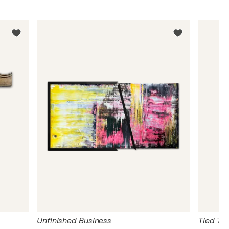
Unfinished Business
Tied To