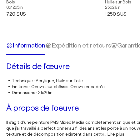
Bois
Huile sur Bois
6x12x5in
25x26in
720 $US
1 250 $US
Information
Expédition et retours
Garanti
Détails de l'œuvre
Technique
:
Acrylique, Huile sur Toile
Finitions
:
Oeuvre sur châssis. Oeuvre encadrée.
Dimensions
:
21x20in
À propos de l'oeuvre
Il s'agit d'une peinture PMS Mixed Media complètement unique et ori
que j'ai travaillé à perfectionner au fil des ans et les porte à un 
texture et de décomposition existent dans cette
…
Lire plus