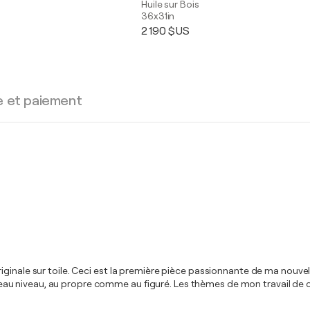
Huile sur Bois
36x31in
2 190 $US
e et paiement
ginale sur toile. Ceci est la première pièce passionnante de ma nouvel
nouveau niveau, au propre comme au figuré. Les thèmes de mon travail de