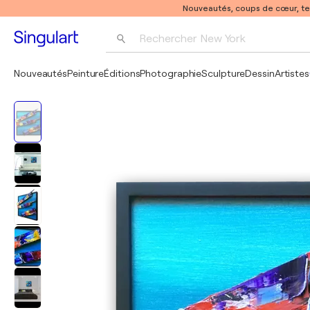
Nouveautés, coups de cœur, t
Rechercher 
New York
Photographie
Nouveautés
Peinture
Éditions
Photographie
Sculpture
Dessin
Artistes
Pop Art
Pablo Picasso