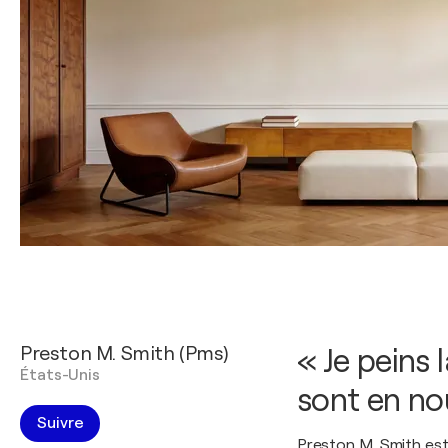
Preston M. Smith (Pms)
« Je peins 
États-Unis
sont en no
Suivre
Preston M. Smith est