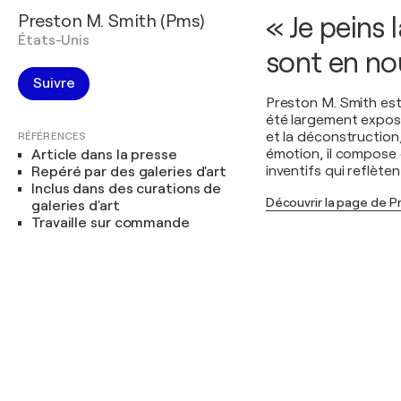
Preston M. Smith (Pms)
« Je peins 
États-Unis
sont en no
Suivre
Preston M. Smith est
été largement exposé
et la déconstruction,
RÉFÉRENCES
émotion, il compose 
Article dans la presse
inventifs qui reflèten
Repéré par des galeries d'art
Inclus dans des curations de
Découvrir la page de P
galeries d'art
Travaille sur commande