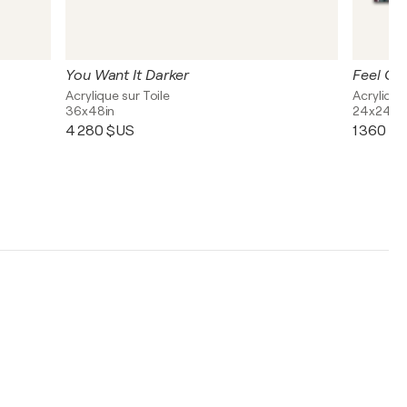
You Want It Darker
Feel Ou
Acrylique sur Toile
Acrylique
36x48in
24x24in
4 280 $US
1 360 $