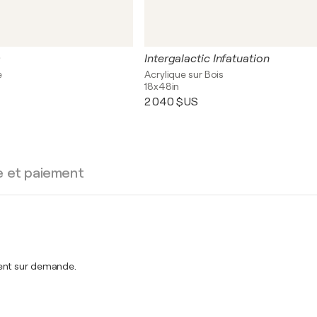
s
Intergalactic Infatuation
e
Acrylique sur Bois
18x48in
2 040 $US
e et paiement
ment sur demande.