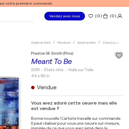
% sur votre première commande.
(
0
)
( 0 )
Vendez avec nous
Galerie d'art
Peinture
Abstraction
Classique
Hu
Preston M. Smith (Pms)
Meant To Be
2019
• États-Unis
•
Huile sur Toile
44 x 60 in
Vendue
Vous avez adoré cette oeuvre mais elle
est vendue ?
Bonne nouvelle ! L'artiste travaille sur commande.
Il peut réaliser pour vous une oeuvre sur-mesure,
inspirée de ce que vous avez aimé dans la