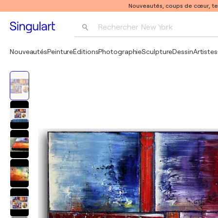
Nouveautés, coups de cœur, t
Rechercher 
New York
Photographie
Nouveautés
Peinture
Éditions
Photographie
Sculpture
Dessin
Artistes
Pop Art
Pablo Picasso