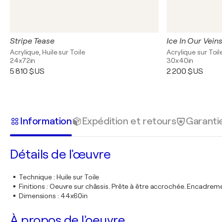
Stripe Tease
Ice In Our Vein
Acrylique, Huile sur Toile
Acrylique sur Toil
24x72in
30x40in
5 810 $US
2 200 $US
Information
Expédition et retours
Garanti
Détails de l'œuvre
Technique
:
Huile sur Toile
Finitions
:
Oeuvre sur châssis. Prête à être accrochée. Encadre
Dimensions
:
44x60in
À propos de l'oeuvre