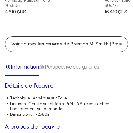
Acrylique, Huile sur Toile
Huile sur Toile
20x60in
60x72in
4 610 $US
16 410 $US
Voir toutes les œuvres de Preston M. Smith (Pms)
Information
Perspective des galeries
Détails de l'œuvre
Technique
:
Acrylique sur Toile
Finitions
:
Oeuvre sur châssis. Prête à être accrochée.
Encadrement sur demande.
Dimensions
:
72x60in
À propos de l'oeuvre