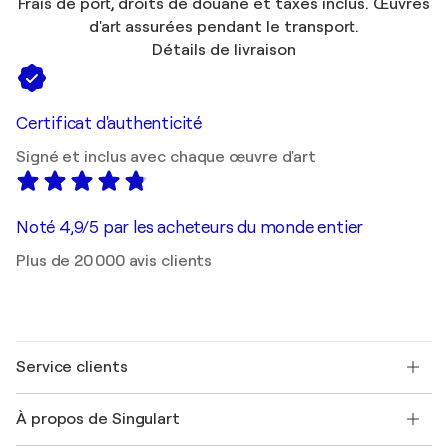
Frais de port, droits de douane et taxes inclus. Œuvres
d'art assurées pendant le transport.
Détails de livraison
Certificat d'authenticité
Signé et inclus avec chaque œuvre d'art
Noté 4,9/5 par les acheteurs du monde entier
Plus de 20 000 avis clients
Service clients
Nous contacter
À propos de Singulart
Expédition
Politique de retour