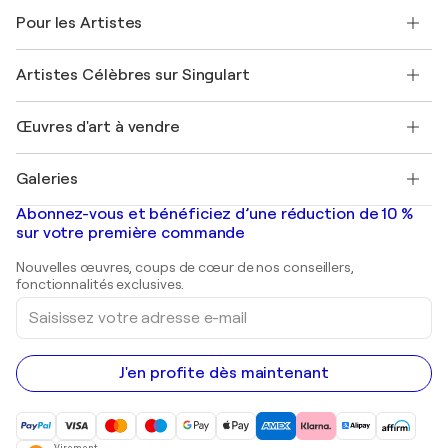
A propos de nous
Témoignages de clients
Pour les Artistes
FAQ
Offrir une carte cadeau
Sociétés affiliées
Rejoignez notre programme commercial
Rejoindre Singulart en tant qu'artiste
Nos artistes
Mon compte
Artistes Célèbres sur Singulart
Se connecter en tant qu'Artiste
Magazine Singulart
Protection acheteur
Emplois
+33 1 76 44 06 42
Henri Matisse
Découvrez une sélection d'art original
Œuvres d'art à vendre
Marc Chagall
Pablo Picasso
Tableaux à vendre
Salvador Dalí
Galeries
Tableaux abstraits à vendre
Banksy
Peintures à l'huile
Mr. Brainwash
Galeries d'art en France
Abonnez-vous et bénéficiez d’une réduction de 10 %
Peintures de paysage
Shepard Fairey
Galeries d'art en Belgique
sur votre première commande
Estampes
Sculptures
Nouvelles œuvres, coups de cœur de nos conseillers,
Peintures acryliques
fonctionnalités exclusives.
Saisissez
votre
adresse
e-
mail
J'en profite dès maintenant
Virement