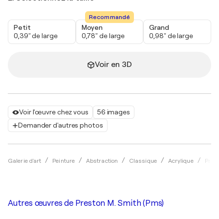
Recommandé
Petit
Moyen
Grand
0,39" de large
0,78" de large
0,98" de large
Voir en 3D
Voir l'œuvre chez vous
56 images
Demander d'autres photos
Galerie d'art
Peinture
Abstraction
Classique
Acrylique
Pres
Autres œuvres de
Preston M. Smith (Pms)