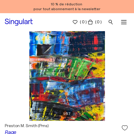
10 % de réduction
pour tout abonnement à la newsletter
(
0
)
( 0 )
1
/
57
Preston M. Smith (Pms)
Rage