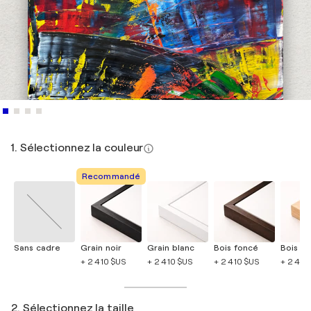
1. Sélectionnez la couleur
Recommandé
Sans cadre
Grain noir
Grain blanc
Bois foncé
Bois cla
+ 2 410 $US
+ 2 410 $US
+ 2 410 $US
+ 2 410
2. Sélectionnez la taille