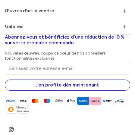
Emplois
+33 1 76 44 06 42
Henri Matisse
Découvrez une sélection d'art original
Œuvres d'art à vendre
Marc Chagall
Pablo Picasso
Tableaux à vendre
Salvador Dalí
Galeries
Tableaux abstraits à vendre
Banksy
Peintures à l'huile
Mr. Brainwash
Galeries d'art en France
Abonnez-vous et bénéficiez d’une réduction de 10 %
Peintures de paysage
Shepard Fairey
Galeries d'art en Belgique
sur votre première commande
Estampes
Sculptures
Nouvelles œuvres, coups de cœur de nos conseillers,
Peintures acryliques
fonctionnalités exclusives.
Saisissez
votre
adresse
e-
mail
J'en profite dès maintenant
Virement
bancaire