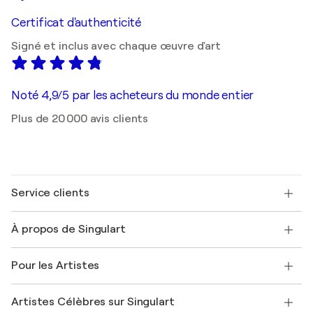
Certificat d'authenticité
Signé et inclus avec chaque œuvre d'art
Noté 4,9/5 par les acheteurs du monde entier
Plus de 20 000 avis clients
Service clients
Nous contacter
À propos de Singulart
Expédition
Politique de retour
A propos de nous
Témoignages de clients
Pour les Artistes
FAQ
Offrir une carte cadeau
Sociétés affiliées
Rejoignez notre programme commercial
Rejoindre Singulart en tant qu'artiste
Nos artistes
Mon compte
Artistes Célèbres sur Singulart
Se connecter en tant qu'Artiste
Magazine Singulart
Protection acheteur