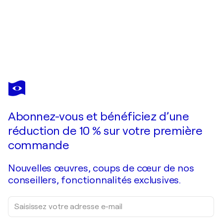
PRESTON
M.
SMITH
(PMS)
Abonnez-vous et bénéficiez d’une
Vous avez adoré cette oeuvre mais elle est vendue ?
We'll Mess You Up
réduction de 10 % sur votre première
Je passe commande
commande
Nouvelles œuvres, coups de cœur de nos
conseillers, fonctionnalités exclusives.