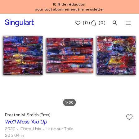
10 % de réduction
pour tout abonnement à la newsletter
(
0
)
( 0 )
1
/
60
Preston M. Smith (Pms)
We'll Mess You Up
2020
• États-Unis
•
Huile sur Toile
20 x 64 in