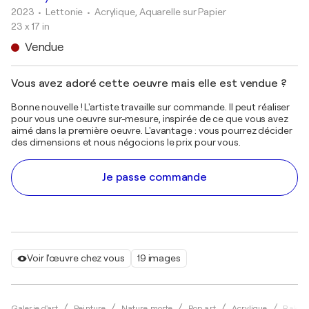
2023
• Lettonie
•
Acrylique, Aquarelle sur Papier
23 x 17 in
Vendue
Vous avez adoré cette oeuvre mais elle est vendue ?
Bonne nouvelle ! L'artiste travaille sur commande. Il peut réaliser
pour vous une oeuvre sur-mesure, inspirée de ce que vous avez
aimé dans la première oeuvre. L'avantage : vous pourrez décider
des dimensions et nous négocions le prix pour vous.
Je passe commande
Voir l'œuvre chez vous
19 images
Galerie d'art
Peinture
Nature morte
Pop art
Acrylique
Rakhm