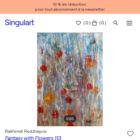
10 % de réduction
pour tout abonnement à la newsletter
(
0
)
( 0 )
1
/
20
Rakhmet Redzhepov
Fantasy with Flowers 113