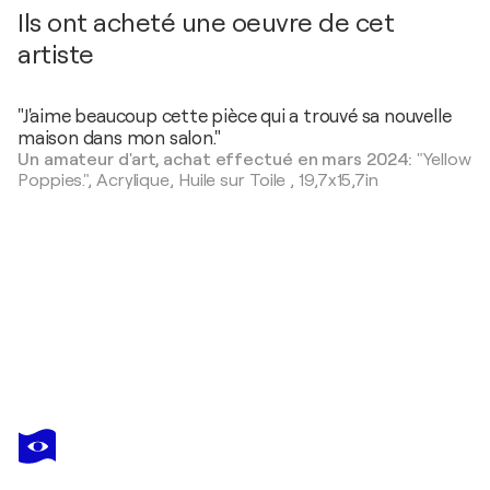
Ils ont acheté une oeuvre de cet
artiste
"J'aime beaucoup cette pièce qui a trouvé sa nouvelle
maison dans mon salon."
Un amateur d'art, achat effectué en mars 2024:
"Yellow
Poppies.",
Acrylique, Huile sur Toile
,
19,7x15,7in
RAKHMET
REDZHEPOV
Vous avez adoré cette oeuvre mais elle est vendue ?
Fantasy with Flowers 113