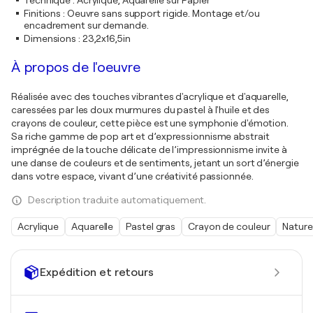
Technique
:
Acrylique, Aquarelle sur Papier
Finitions
:
Oeuvre sans support rigide. Montage et/ou
encadrement sur demande.
Dimensions
:
23,2x16,5in
À propos de l'oeuvre
Réalisée avec des touches vibrantes d'acrylique et d'aquarelle,
caressées par les doux murmures du pastel à l'huile et des
crayons de couleur, cette pièce est une symphonie d'émotion.
Sa riche gamme de pop art et d’expressionnisme abstrait
imprégnée de la touche délicate de l’impressionnisme invite à
une danse de couleurs et de sentiments, jetant un sort d’énergie
dans votre espace, vivant d’une créativité passionnée.
Description traduite automatiquement.
Acrylique
Aquarelle
Pastel gras
Crayon de couleur
Nature
Expédition et retours