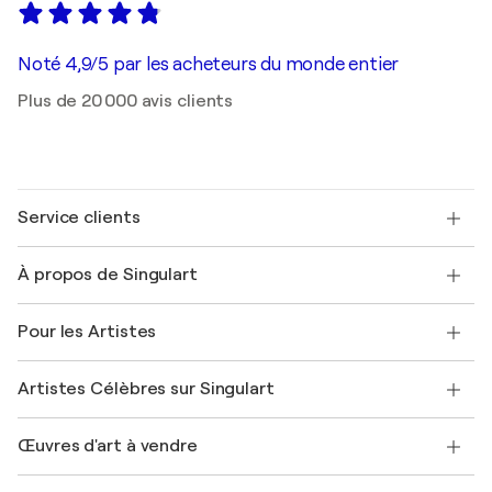
Noté 4,9/5 par les acheteurs du monde entier
Plus de 20 000 avis clients
Service clients
Nous contacter
À propos de Singulart
Expédition
Politique de retour
A propos de nous
Témoignages de clients
Pour les Artistes
FAQ
Offrir une carte cadeau
Sociétés affiliées
Rejoignez notre programme commercial
Rejoindre Singulart en tant qu'artiste
Nos artistes
Mon compte
Artistes Célèbres sur Singulart
Se connecter en tant qu'Artiste
Magazine Singulart
Protection acheteur
Emplois
+33 1 76 44 06 42
Henri Matisse
Découvrez une sélection d'art original
Œuvres d'art à vendre
Marc Chagall
Pablo Picasso
Tableaux à vendre
Salvador Dalí