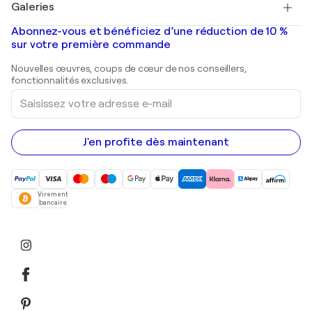
Galeries
Tableaux abstraits à vendre
Banksy
Peintures à l'huile
Mr. Brainwash
Galeries d'art en France
Abonnez-vous et bénéficiez d’une réduction de 10 %
Peintures de paysage
Shepard Fairey
Galeries d'art en Belgique
sur votre première commande
Estampes
Sculptures
Nouvelles œuvres, coups de cœur de nos conseillers,
Peintures acryliques
fonctionnalités exclusives.
Saisissez
votre
adresse
e-
mail
J'en profite dès maintenant
Virement
bancaire