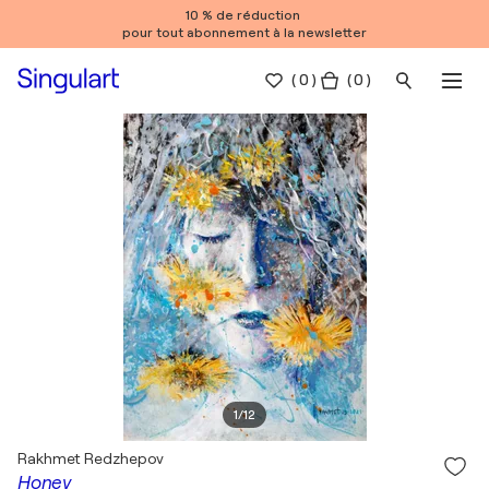
10 % de réduction
pour tout abonnement à la newsletter
(
0
)
( 0 )
1
/
12
Rakhmet Redzhepov
Honey