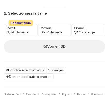
2. Sélectionnez la taille
Recommandé
Petit
Moyen
Grand
0,59" de large
0,98" de large
1,37" de large
Voir en 3D
Voir l'œuvre chez vous
10 images
Demander d'autres photos
Galerie d'art
Dessin
Conceptuel
Pop art
Pastel
Rakhmet Re