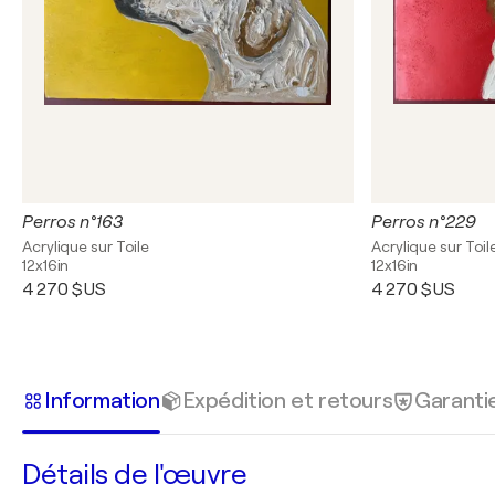
Perros n°163
Perros n°229
Acrylique sur Toile
Acrylique sur Toil
12x16in
12x16in
4 270 $US
4 270 $US
Information
Expédition et retours
Garanti
Détails de l'œuvre