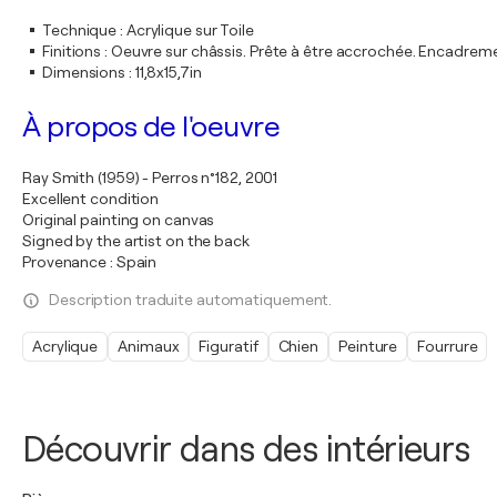
Technique
:
Acrylique sur Toile
Finitions
:
Oeuvre sur châssis. Prête à être accrochée. Encadre
Dimensions
:
11,8x15,7in
À propos de l'oeuvre
Ray Smith (1959) - Perros n°182, 2001
Excellent condition
Original painting on canvas
Signed by the artist on the back
Provenance : Spain
Description traduite automatiquement.
Acrylique
Animaux
Figuratif
Chien
Peinture
Fourrure
Découvrir dans des intérieurs