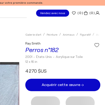
% sur votre première commande.
(
0
)
( 0 )
Vendez avec nous
Galerie d'art
Peinture
Animaux
Figuratif
Acryli
Ray Smith
Perros n°182
2001
• États-Unis
•
Acrylique sur Toile
12 x 16 in
4 270 $US
Acquérir cette œuvre