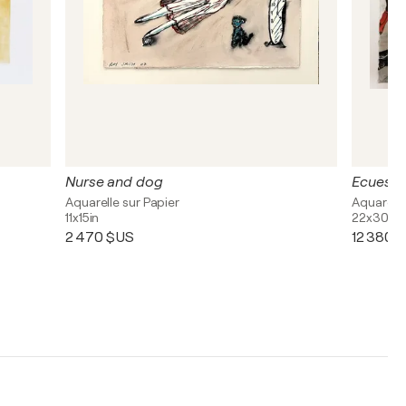
Nurse and dog
Ecuestr
Aquarelle sur Papier
Aquarelle
11x15in
22x30in
2 470 $US
12 380 