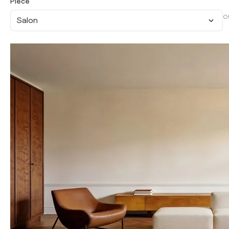
Pièce
O
Salon