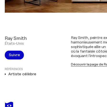
Ray Smith
Ray Smith, peintre e
harmonieusement mét
États-Unis
sophistiquée allie u
où la fantaisie côtoi
Suivre
évoquant l'introspect
Découvrir la page de R
RÉFÉRENCES
Artiste célèbre