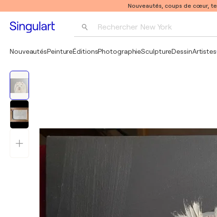
Nouveautés, coups de cœur, t
Rechercher 
New York
Photographie
Nouveautés
Peinture
Éditions
Photographie
Sculpture
Dessin
Artistes
Pop Art
Pablo Picasso