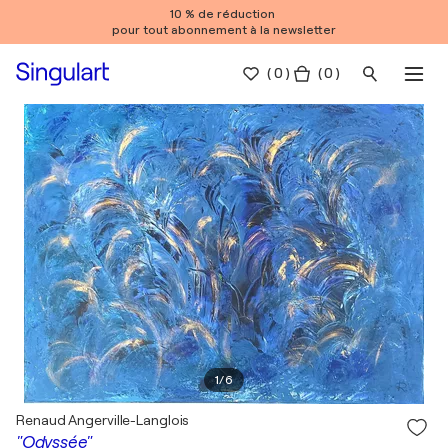
10 % de réduction
pour tout abonnement à la newsletter
(
0
)
( 0 )
1
/
6
Renaud Angerville-Langlois
"Odyssée"