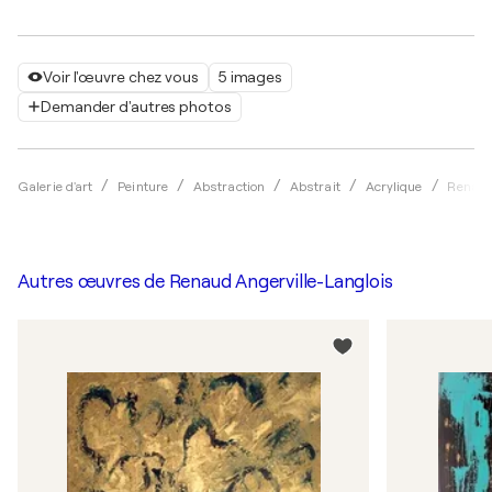
Voir l'œuvre chez vous
5 images
Demander d'autres photos
Galerie d'art
Peinture
Abstraction
Abstrait
Acrylique
Renaud
Autres œuvres de
Renaud Angerville-Langlois