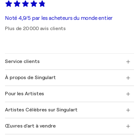
Noté 4,9/5 par les acheteurs du monde entier
Plus de 20 000 avis clients
Service clients
Nous contacter
À propos de Singulart
Expédition
Politique de retour
A propos de nous
Témoignages de clients
Pour les Artistes
FAQ
Offrir une carte cadeau
Sociétés affiliées
Rejoignez notre programme commercial
Rejoindre Singulart en tant qu'artiste
Nos artistes
Mon compte
Artistes Célèbres sur Singulart
Se connecter en tant qu'Artiste
Magazine Singulart
Protection acheteur
Emplois
+33 1 76 44 06 42
Henri Matisse
Découvrez une sélection d'art original
Œuvres d'art à vendre
Marc Chagall
Pablo Picasso
Tableaux à vendre
Salvador Dalí