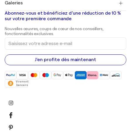
Galeries
Tableaux abstraits à vendre
Banksy
Peintures à l'huile
Mr. Brainwash
Galeries d'art en France
Abonnez-vous et bénéficiez d’une réduction de 10 %
Peintures de paysage
Shepard Fairey
Galeries d'art en Belgique
sur votre première commande
Estampes
Sculptures
Nouvelles œuvres, coups de cœur de nos conseillers,
Peintures acryliques
fonctionnalités exclusives.
Saisissez
votre
adresse
e-
mail
J'en profite dès maintenant
Virement
bancaire