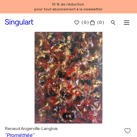
10 % de réduction
pour tout abonnement à la newsletter
(
0
)
( 0 )
1
/
8
Renaud Angerville-Langlois
"Prométhée"