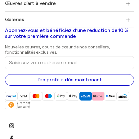
Découvrez une sélection d'art original
Œuvres d'art à vendre
Marc Chagall
Pablo Picasso
Tableaux à vendre
Salvador Dalí
Galeries
Tableaux abstraits à vendre
Banksy
Peintures à l'huile
Mr. Brainwash
Galeries d'art en France
Abonnez-vous et bénéficiez d’une réduction de 10 %
Peintures de paysage
Shepard Fairey
Galeries d'art en Belgique
sur votre première commande
Estampes
Sculptures
Nouvelles œuvres, coups de cœur de nos conseillers,
Peintures acryliques
fonctionnalités exclusives.
Saisissez
votre
adresse
e-
mail
J'en profite dès maintenant
Virement
bancaire