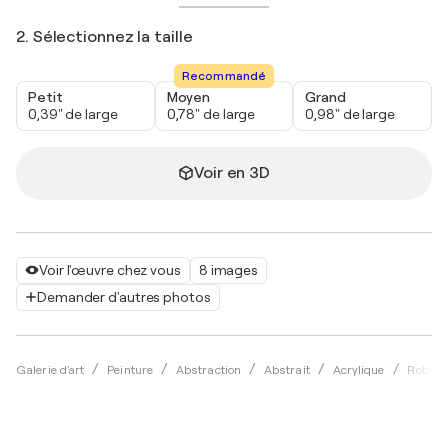
2. Sélectionnez la taille
Recommandé
Petit
Moyen
Grand
0,39" de large
0,78" de large
0,98" de large
Voir en 3D
Voir l'œuvre chez vous
8 images
Demander d'autres photos
Galerie d'art
Peinture
Abstraction
Abstrait
Acrylique
Robert 