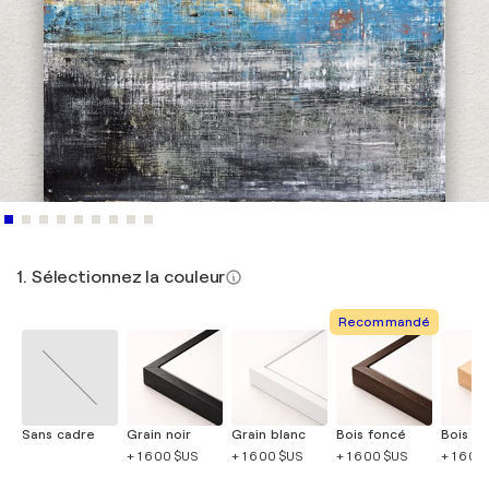
1. Sélectionnez la couleur
Recommandé
Sans cadre
Grain noir
Grain blanc
Bois foncé
Bois cla
+ 1 600 $US
+ 1 600 $US
+ 1 600 $US
+ 1 600