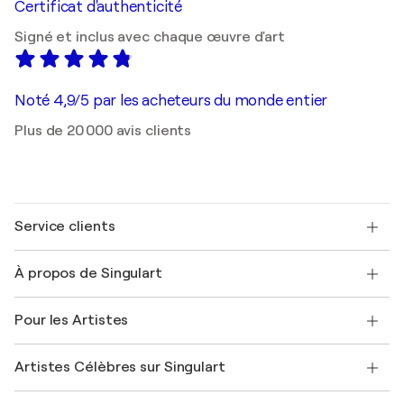
Certificat d'authenticité
Signé et inclus avec chaque œuvre d'art
Noté 4,9/5 par les acheteurs du monde entier
Plus de 20 000 avis clients
Service clients
Nous contacter
À propos de Singulart
Expédition
Politique de retour
A propos de nous
Témoignages de clients
Pour les Artistes
FAQ
Offrir une carte cadeau
Sociétés affiliées
Rejoignez notre programme commercial
Rejoindre Singulart en tant qu'artiste
Nos artistes
Mon compte
Artistes Célèbres sur Singulart
Se connecter en tant qu'Artiste
Magazine Singulart
Protection acheteur
Emplois
+33 1 76 44 06 42
Henri Matisse