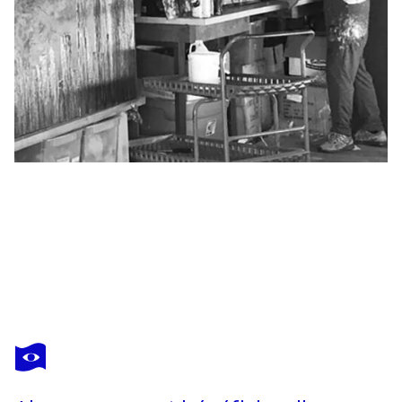
ROBERT TILLBERG
Snowed In
4 390 $US
Faire une offre
Acquérir