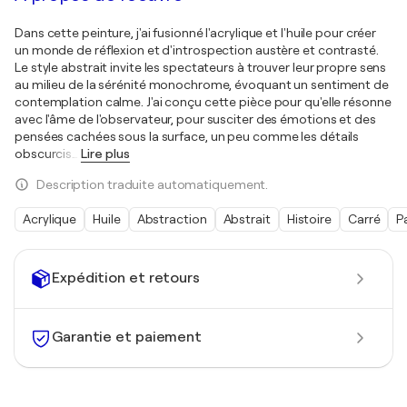
Dans cette peinture, j'ai fusionné l'acrylique et l'huile pour créer
un monde de réflexion et d'introspection austère et contrasté.
Le style abstrait invite les spectateurs à trouver leur propre sens
au milieu de la sérénité monochrome, évoquant un sentiment de
contemplation calme. J'ai conçu cette pièce pour qu'elle résonne
avec l'âme de l'observateur, pour susciter des émotions et des
pensées cachées sous la surface, un peu comme les détails
obscurcis
…
Lire plus
Description traduite automatiquement.
Acrylique
Huile
Abstraction
Abstrait
Histoire
Carré
P
Expédition et retours
Garantie et paiement