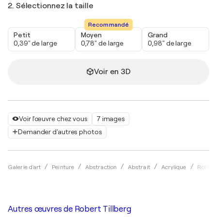
2. Sélectionnez la taille
Recommandé
Petit
Moyen
Grand
0,39" de large
0,78" de large
0,98" de large
Voir en 3D
Voir l'œuvre chez vous
7 images
Demander d'autres photos
Galerie d'art
Peinture
Abstraction
Abstrait
Acrylique
Robert 
Autres œuvres de
Robert Tillberg