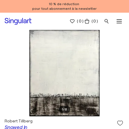
10 % de réduction
pour tout abonnement à la newsletter
(
0
)
( 0 )
1
/
8
Robert Tillberg
Snowed In