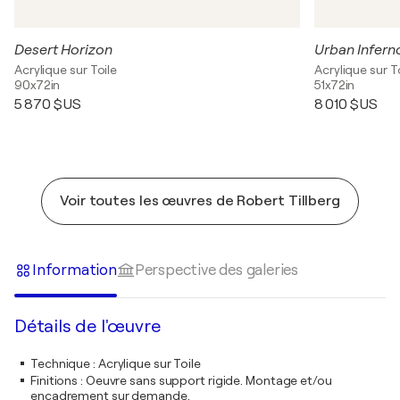
Desert Horizon
Urban Infern
Acrylique sur Toile
Acrylique sur T
90x72in
51x72in
5 870 $US
8 010 $US
Voir toutes les œuvres de Robert Tillberg
Information
Perspective des galeries
Détails de l'œuvre
Technique
:
Acrylique sur Toile
Finitions
:
Oeuvre sans support rigide. Montage et/ou
encadrement sur demande.