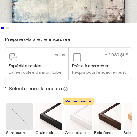
Préparez-la à être encadrée
Inclus
+ 2 030 $US
Expédiée roulée
Prête à accrocher
Livrée roulée dans un tube
Requis pour l'encadrement
1. Sélectionnez la couleur
Recommandé
Sans cadre
Grain noir
Grain blanc
Bois foncé
Bois cla