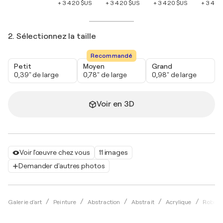
+ 3 420 $US
+ 3 420 $US
+ 3 420 $US
+ 3 420
2. Sélectionnez la taille
Recommandé
Petit
Moyen
Grand
0,39" de large
0,78" de large
0,98" de large
Voir en 3D
Voir l'œuvre chez vous
11 images
Demander d'autres photos
Galerie d'art
Peinture
Abstraction
Abstrait
Acrylique
Robert 