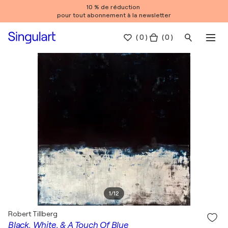
10 % de réduction
pour tout abonnement à la newsletter
(
0
)
( 0 )
1
/
12
Robert Tillberg
Black, White, & A Touch Of Blue