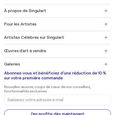
Nous contacter
À propos de Singulart
Expédition
Politique de retour
A propos de nous
Témoignages de clients
Pour les Artistes
FAQ
Offrir une carte cadeau
Sociétés affiliées
Rejoignez notre programme commercial
Rejoindre Singulart en tant qu'artiste
Nos artistes
Mon compte
Artistes Célèbres sur Singulart
Se connecter en tant qu'Artiste
Magazine Singulart
Protection acheteur
Emplois
+33 1 76 44 06 42
Henri Matisse
Découvrez une sélection d'art original
Œuvres d'art à vendre
Marc Chagall
Pablo Picasso
Tableaux à vendre
Salvador Dalí
Galeries
Tableaux abstraits à vendre
Banksy
Peintures à l'huile
Mr. Brainwash
Galeries d'art en France
Abonnez-vous et bénéficiez d’une réduction de 10 %
Peintures de paysage
Shepard Fairey
Galeries d'art en Belgique
sur votre première commande
Estampes
Sculptures
Nouvelles œuvres, coups de cœur de nos conseillers,
Peintures acryliques
fonctionnalités exclusives.
Saisissez
votre
adresse
e-
mail
J'en profite dès maintenant