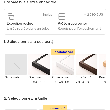
Préparez-la à être encadrée
Inclus
+ 2 590 $US
Expédiée roulée
Prête à accrocher
Livrée roulée dans un tube
Requis pour l'encadrement
1. Sélectionnez la couleur
Recommandé
Sans cadre
Grain noir
Grain blanc
Bois foncé
Bois cla
+ 3 940 $US
+ 3 940 $US
+ 3 940 $US
+ 3 940
2. Sélectionnez la taille
Recommandé