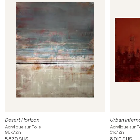
Desert Horizon
Urban Infern
Acrylique sur Toile
Acrylique sur T
90x72in
51x72in
5 870 $US
8 010 $US