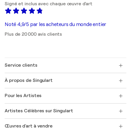
Signé et inclus avec chaque œuvre d'art
Noté 4,9/5 par les acheteurs du monde entier
Plus de 20 000 avis clients
Service clients
Nous contacter
À propos de Singulart
Expédition
Politique de retour
A propos de nous
Témoignages de clients
Pour les Artistes
FAQ
Offrir une carte cadeau
Sociétés affiliées
Rejoignez notre programme commercial
Rejoindre Singulart en tant qu'artiste
Nos artistes
Mon compte
Artistes Célèbres sur Singulart
Se connecter en tant qu'Artiste
Magazine Singulart
Protection acheteur
Emplois
+33 1 76 44 06 42
Henri Matisse
Découvrez une sélection d'art original
Œuvres d'art à vendre
Marc Chagall