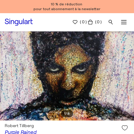
10 % de réduction
pour tout abonnement à la newsletter
(
0
)
( 0 )
1
/
8
Robert Tillberg
Purple Rained