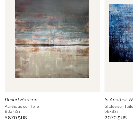
Desert Horizon
In Another Wo
Acrylique sur Toile
Giclée sur Toil
90x72in
59x82in
5 870 $US
2 070 $US