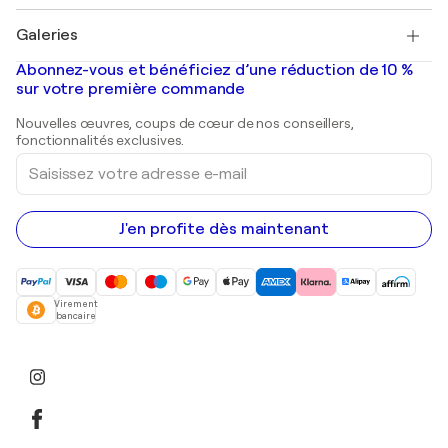
Pablo Picasso
Tableaux à vendre
Salvador Dalí
Galeries
Tableaux abstraits à vendre
Banksy
Peintures à l'huile
Mr. Brainwash
Galeries d'art en France
Abonnez-vous et bénéficiez d’une réduction de 10 %
Peintures de paysage
Shepard Fairey
Galeries d'art en Belgique
sur votre première commande
Estampes
Sculptures
Nouvelles œuvres, coups de cœur de nos conseillers,
Peintures acryliques
fonctionnalités exclusives.
Saisissez
votre
adresse
e-
mail
J'en profite dès maintenant
Virement
bancaire