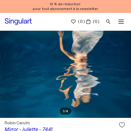
10 % de réduction
pour tout abonnement à la newsletter
(
0
)
( 0 )
1
/
4
Robin Cerutti
Mirror - Juliette - 7441