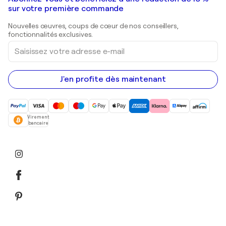
Peintures de paysage
Shepard Fairey
Galeries d'art en Belgique
sur votre première commande
Estampes
Sculptures
Nouvelles œuvres, coups de cœur de nos conseillers,
Peintures acryliques
fonctionnalités exclusives.
Saisissez
votre
adresse
e-
mail
J'en profite dès maintenant
Virement
bancaire