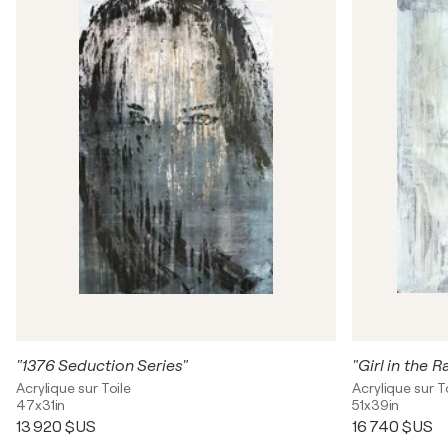
"1376 Seduction Series"
"Girl in the R
Acrylique sur Toile
Acrylique sur T
47x31in
51x39in
13 920 $US
16 740 $US