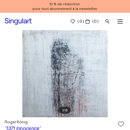
10 % de réduction
pour tout abonnement à la newsletter
(
0
)
( 0 )
1
/
6
Roger König
"1371 Innocence"