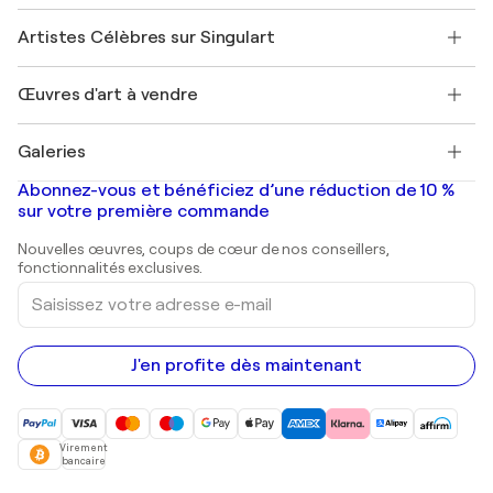
Sociétés affiliées
Rejoignez notre programme commercial
Rejoindre Singulart en tant qu'artiste
Nos artistes
Mon compte
Artistes Célèbres sur Singulart
Se connecter en tant qu'Artiste
Magazine Singulart
Protection acheteur
Emplois
+33 1 76 44 06 42
Henri Matisse
Découvrez une sélection d'art original
Œuvres d'art à vendre
Marc Chagall
Pablo Picasso
Tableaux à vendre
Salvador Dalí
Galeries
Tableaux abstraits à vendre
Banksy
Peintures à l'huile
Mr. Brainwash
Galeries d'art en France
Abonnez-vous et bénéficiez d’une réduction de 10 %
Peintures de paysage
Shepard Fairey
Galeries d'art en Belgique
sur votre première commande
Estampes
Sculptures
Nouvelles œuvres, coups de cœur de nos conseillers,
Peintures acryliques
fonctionnalités exclusives.
Saisissez
votre
adresse
e-
mail
J'en profite dès maintenant
Virement
bancaire