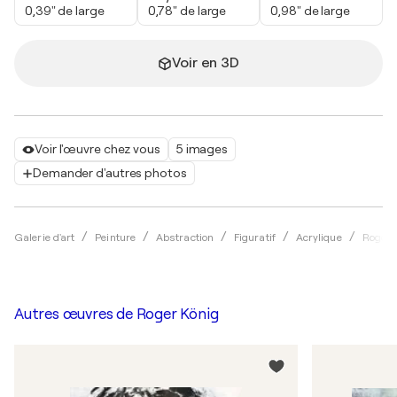
0,39" de large
0,78" de large
0,98" de large
Voir en 3D
Voir l'œuvre chez vous
5 images
Demander d'autres photos
Galerie d'art
Peinture
Abstraction
Figuratif
Acrylique
Roger 
Autres œuvres de
Roger König