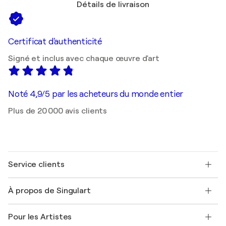
Détails de livraison
Certificat d'authenticité
Signé et inclus avec chaque œuvre d'art
Noté 4,9/5 par les acheteurs du monde entier
Plus de 20 000 avis clients
Service clients
Nous contacter
À propos de Singulart
Expédition
Politique de retour
A propos de nous
Témoignages de clients
Pour les Artistes
FAQ
Offrir une carte cadeau