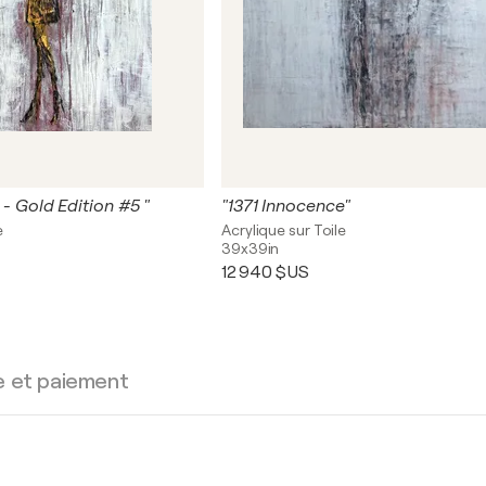
n - Gold Edition #5 "
"1371 Innocence"
e
Acrylique sur Toile
39x39in
12 940 $US
e et paiement