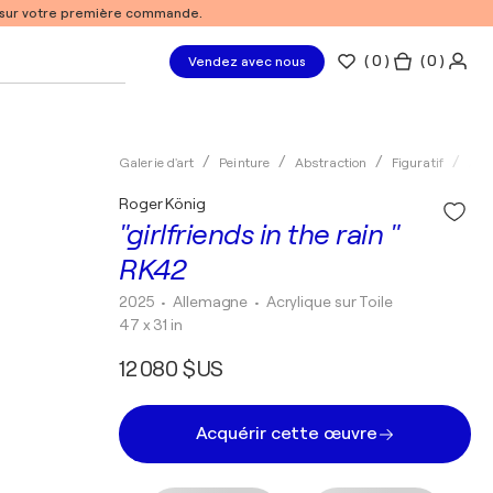
% sur votre première commande.
(
0
)
( 0 )
Vendez avec nous
Galerie d'art
Peinture
Abstraction
Figuratif
Acr
Roger König
"girlfriends in the rain "
RK42
2025
• Allemagne
•
Acrylique sur Toile
47 x 31 in
12 080 $US
Acquérir cette œuvre