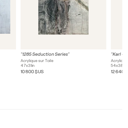
"1285 Seduction Series"
"Karl - 
Acrylique sur Toile
Acrylique
47x31in
54x38in
10 800 $US
12 640 