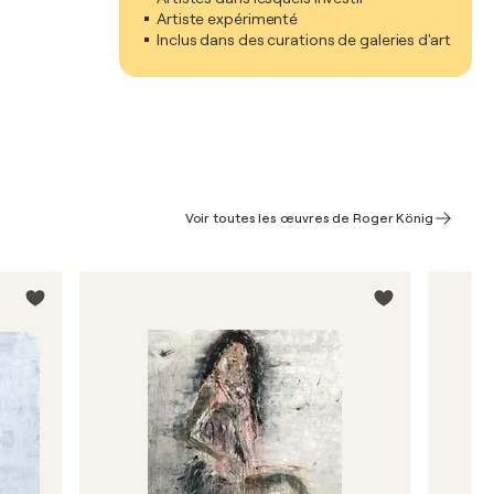
Artiste expérimenté
Inclus dans des curations de galeries d'art
Voir toutes les œuvres de Roger König