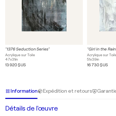
"1376 Seduction Series"
"Girl in the Rai
Acrylique sur Toile
Acrylique sur Toil
47x31in
51x39in
13 920 $US
16 730 $US
Information
Expédition et retours
Garanti
Détails de l'œuvre