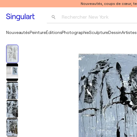
Nouveautés, coups de cœur, t
Rechercher 
New York
Photographie
Nouveautés
Peinture
Éditions
Photographie
Sculpture
Dessin
Artistes
Pop Art
Pablo Picasso