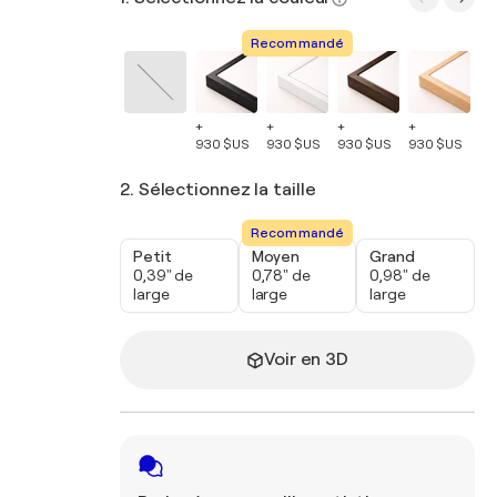
Recommandé
+
+
+
+
+
930 $US
930 $US
930 $US
930 $US
93
2. Sélectionnez la taille
Recommandé
Petit
Moyen
Grand
0,39" de
0,78" de
0,98" de
large
large
large
Voir en 3D