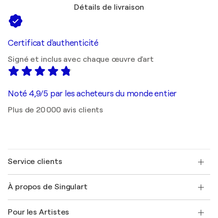
Détails de livraison
Certificat d'authenticité
Signé et inclus avec chaque œuvre d'art
Noté 4,9/5 par les acheteurs du monde entier
Plus de 20 000 avis clients
Service clients
Nous contacter
À propos de Singulart
Expédition
Politique de retour
A propos de nous
Témoignages de clients
Pour les Artistes
FAQ
Offrir une carte cadeau