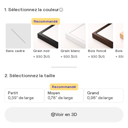
1. Sélectionnez la couleur
Recommandé
Sans cadre
Grain noir
Grain blanc
Bois foncé
Bois cla
+ 930 $US
+ 930 $US
+ 930 $US
+ 930 
2. Sélectionnez la taille
Recommandé
Petit
Moyen
Grand
0,39" de large
0,78" de large
0,98" de large
Voir en 3D