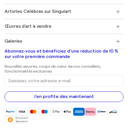
Sociétés affiliées
Rejoignez notre programme commercial
Rejoindre Singulart en tant qu'artiste
Nos artistes
Mon compte
Artistes Célèbres sur Singulart
Se connecter en tant qu'Artiste
Magazine Singulart
Protection acheteur
Emplois
+33 1 76 44 06 42
Henri Matisse
Découvrez une sélection d'art original
Œuvres d'art à vendre
Marc Chagall
Pablo Picasso
Tableaux à vendre
Salvador Dalí
Galeries
Tableaux abstraits à vendre
Banksy
Peintures à l'huile
Mr. Brainwash
Galeries d'art en France
Abonnez-vous et bénéficiez d’une réduction de 10 %
Peintures de paysage
Shepard Fairey
Galeries d'art en Belgique
sur votre première commande
Estampes
Sculptures
Nouvelles œuvres, coups de cœur de nos conseillers,
Peintures acryliques
fonctionnalités exclusives.
Saisissez
votre
adresse
e-
mail
J'en profite dès maintenant
Virement
bancaire