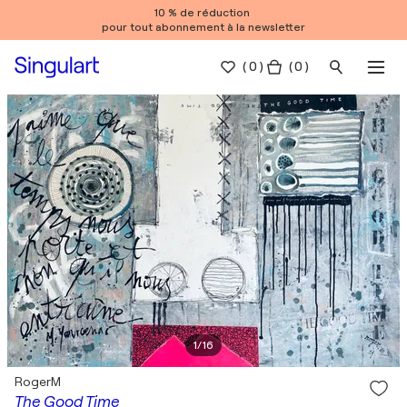
10 % de réduction
pour tout abonnement à la newsletter
(
0
)
( 0 )
1
/
16
RogerM
The Good Time