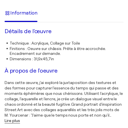
Information
Détails de l'œuvre
Technique
:
Acrylique, Collage sur Toile
Finitions
:
Oeuvre sur châssis. Prête à être accrochée.
Encadrement sur demande.
Dimensions
:
31,9x45,7in
À propos de l'oeuvre
Dans cette œuvre, j'ai exploré la juxtaposition des textures et
des formes pour capturer l'essence du temps qui passe et des
moments éphémères que nous chérissons. Utilisant l'acrylique, le
collage, l'aquarelle et l'encre, je crée un dialogue visuel entre le
chaos ordonné et la beauté fugitive .Grand portrait d'inspiration
Street Art avec des collages aquarellés et les très jolis mots de
M. Yourcenar : "J'aime que le temps nous porte et non qu'il
…
Lire plus