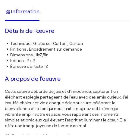
Information
Détails de l'œuvre
Technique
:
Giclée sur Carton , Carton
Finitions
:
Encadrement sur demande
Dimensions
:
11x7,5in
Edition
:
2 / 2
Épreuve d'artiste
:
2
À propos de l'oeuvre
Cette œuvre déborde de joie et d'innocence, capturant un
éléphant espiègle partageant de l'eau avec des amis curieux. J'ai
insufflé chaleur et vie à chaque éclaboussure, célébrant la
bienveillance et le lien qui nous unit. Imaginez cette énergie
vibrante emplir votre espace, vous rappelant ces moments
simples et précieux qui élèvent l'esprit et illuminent le cœur. Elle
offre une image joyeuse de l'amour animal.