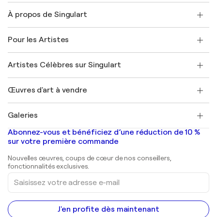
Nous contacter
À propos de Singulart
Expédition
Politique de retour
A propos de nous
Témoignages de clients
Pour les Artistes
FAQ
Offrir une carte cadeau
Sociétés affiliées
Rejoignez notre programme commercial
Rejoindre Singulart en tant qu'artiste
Nos artistes
Mon compte
Artistes Célèbres sur Singulart
Se connecter en tant qu'Artiste
Magazine Singulart
Protection acheteur
Emplois
+33 1 76 44 06 42
Henri Matisse
Découvrez une sélection d'art original
Œuvres d'art à vendre
Marc Chagall
Pablo Picasso
Tableaux à vendre
Salvador Dalí
Galeries
Tableaux abstraits à vendre
Banksy
Peintures à l'huile
Mr. Brainwash
Galeries d'art en France
Abonnez-vous et bénéficiez d’une réduction de 10 %
Peintures de paysage
Shepard Fairey
Galeries d'art en Belgique
sur votre première commande
Estampes
Sculptures
Nouvelles œuvres, coups de cœur de nos conseillers,
Peintures acryliques
fonctionnalités exclusives.
Saisissez
votre
adresse
e-
mail
J'en profite dès maintenant