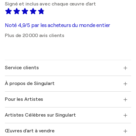
Signé et inclus avec chaque œuvre d'art
Noté 4,9/5 par les acheteurs du monde entier
Plus de 20 000 avis clients
Service clients
Nous contacter
À propos de Singulart
Expédition
Politique de retour
A propos de nous
Témoignages de clients
Pour les Artistes
FAQ
Offrir une carte cadeau
Sociétés affiliées
Rejoignez notre programme commercial
Rejoindre Singulart en tant qu'artiste
Nos artistes
Mon compte
Artistes Célèbres sur Singulart
Se connecter en tant qu'Artiste
Magazine Singulart
Protection acheteur
Emplois
+33 1 76 44 06 42
Henri Matisse
Découvrez une sélection d'art original
Œuvres d'art à vendre
Marc Chagall