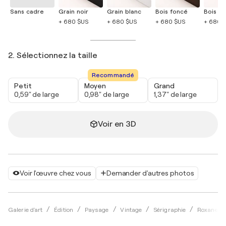
Sans cadre
Grain noir
Grain blanc
Bois foncé
Bois cla
+ 680 $US
+ 680 $US
+ 680 $US
+ 680 
2. Sélectionnez la taille
Recommandé
Petit
Moyen
Grand
0,59" de large
0,98" de large
1,37" de large
Voir en 3D
Voir l'œuvre chez vous
Demander d'autres photos
Galerie d'art
Édition
Paysage
Vintage
Sérigraphie
Roxane St