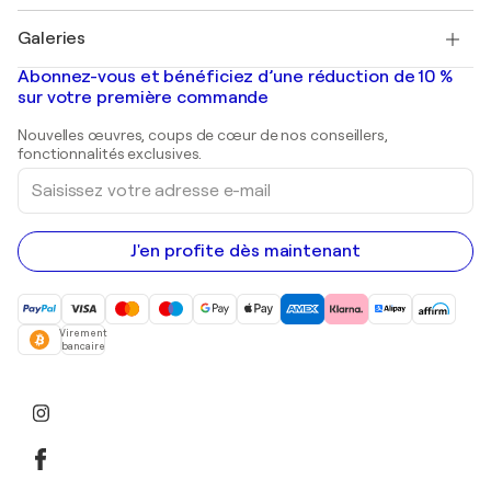
Pablo Picasso
Tableaux à vendre
Salvador Dalí
Galeries
Tableaux abstraits à vendre
Banksy
Peintures à l'huile
Mr. Brainwash
Galeries d'art en France
Abonnez-vous et bénéficiez d’une réduction de 10 %
Peintures de paysage
Shepard Fairey
Galeries d'art en Belgique
sur votre première commande
Estampes
Sculptures
Nouvelles œuvres, coups de cœur de nos conseillers,
Peintures acryliques
fonctionnalités exclusives.
Saisissez
votre
adresse
e-
mail
J'en profite dès maintenant
Virement
bancaire