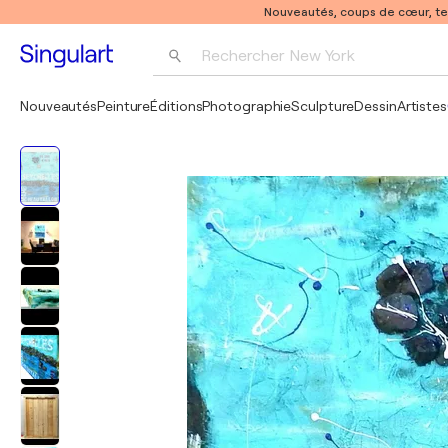
Nouveautés, coups de cœur, t
Rechercher 
New York
Photographie
Nouveautés
Peinture
Éditions
Photographie
Sculpture
Dessin
Artistes
Pop Art
Pablo Picasso