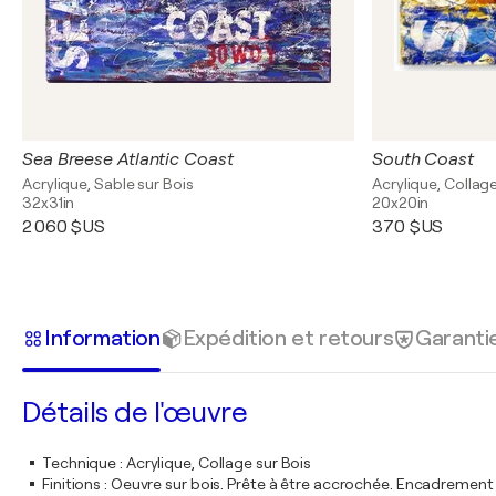
Sea Breese Atlantic Coast
South Coast
Acrylique, Sable sur Bois
Acrylique, Collage
32x31in
20x20in
2 060 $US
370 $US
Information
Expédition et retours
Garanti
Détails de l'œuvre
Technique
:
Acrylique, Collage sur Bois
Finitions
:
Oeuvre sur bois. Prête à être accrochée. Encadremen