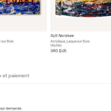
Sylt Nordsee
 sur Bois
Acrylique, Laque sur Bois
14x14in
380 $US
e et paiement
t sur demande.