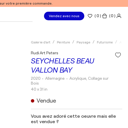
% sur votre première commande.
(
0
)
( 0 )
Vendez avec nous
Galerie d'art
Peinture
Paysage
Futurisme
Acryl
Rudi Art Peters
SEYCHELLES BEAU
VALLON BAY
2020
• Allemagne
•
Acrylique, Collage sur
Bois
40 x 31 in
Vendue
Vous avez adoré cette oeuvre mais elle
est vendue ?