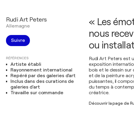
Rudi Art Peters
« Les émot
Allemagne
nous recev
Suivre
ou installa
RÉFÉRENCES
Rudi Art Peters est 
Artiste établi
exposition internatio
Rayonnement international
bois et le dessin sur
Repéré par des galeries d'art
et de la peinture acr
Inclus dans des curations de
puissantes, il comp
galeries d'art
du temps à contemple
Travaille sur commande
créatrice.
Découvrir la page de R