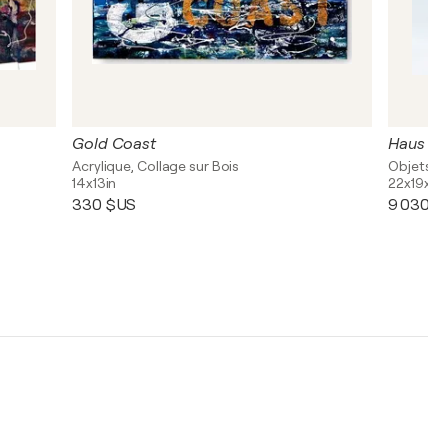
Gold Coast
Haus de
Acrylique, Collage sur Bois
Objets, B
14x13in
22x19x9i
330 $US
9 030 $