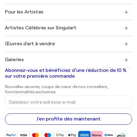
Politique de retour
A propos de nous
Témoignages de clients
Pour les Artistes
FAQ
Offrir une carte cadeau
Sociétés affiliées
Rejoignez notre programme commercial
Rejoindre Singulart en tant qu'artiste
Nos artistes
Mon compte
Artistes Célèbres sur Singulart
Se connecter en tant qu'Artiste
Magazine Singulart
Protection acheteur
Emplois
+33 1 76 44 06 42
Henri Matisse
Découvrez une sélection d'art original
Œuvres d'art à vendre
Marc Chagall
Pablo Picasso
Tableaux à vendre
Salvador Dalí
Galeries
Tableaux abstraits à vendre
Banksy
Peintures à l'huile
Mr. Brainwash
Galeries d'art en France
Abonnez-vous et bénéficiez d’une réduction de 10 %
Peintures de paysage
Shepard Fairey
Galeries d'art en Belgique
sur votre première commande
Estampes
Sculptures
Nouvelles œuvres, coups de cœur de nos conseillers,
Peintures acryliques
fonctionnalités exclusives.
Saisissez
votre
adresse
e-
mail
J'en profite dès maintenant