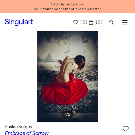
10 % de réduction
pour tout abonnement à la newsletter
(
0
)
( 0 )
1
/
2
Ruslan Bolgov
Embrace of Sorrow