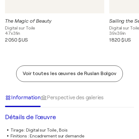
The Magic of Beauty
Sailing the S
Digital sur Toile
Digital sur Toil
47x31in
39x39in
2 050 $US
1 820 $US
Voir toutes les œuvres de Ruslan Bolgov
Information
Perspective des galeries
Détails de l'œuvre
Tirage
:
Digital sur Toile , Bois
Finitions
:
Encadrement sur demande