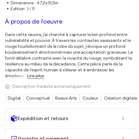
Dimensions
:
47,2x31,5in
Edition
:
1 / 5
À propos de l'oeuvre
Dans cette œuvre, j'ai cherché à capturer le lien profond entre
vulnérabilité et pouvoir. À travers les contrastes saisissants et le
rouge tourbillonnant de la robe du sujet, j'évoque un profond
bouleversement émotionnel mais une acceptation gracieuse. Le
fond délabré contraste avec la vivacité du rouge, symbolisant la
résilience au milieu de la décadence. Cette pièce parle de la
capacité de l'esprit humain à s'élever et à embrasser les
émotions
…
Lire plus
Description traduite automatiquement.
Digital
Conceptuel
Beaux-Arts
Couleur
Création digitale
Expédition et retours
Garantie et paiement