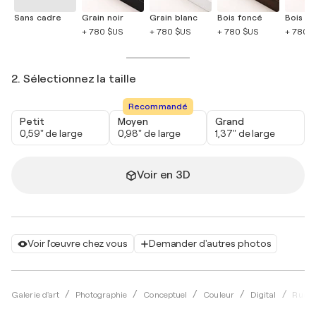
Sans cadre
Grain noir
Grain blanc
Bois foncé
Bois cla
+ 780 $US
+ 780 $US
+ 780 $US
+ 780 
2. Sélectionnez la taille
Recommandé
Petit
Moyen
Grand
0,59" de large
0,98" de large
1,37" de large
Voir en 3D
Voir l'œuvre chez vous
Demander d'autres photos
Galerie d'art
Photographie
Conceptuel
Couleur
Digital
Rusla