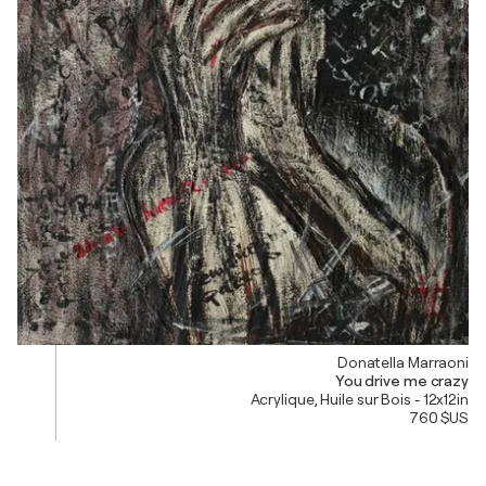
Donatella Marraoni
You drive me crazy
Acrylique, Huile sur Bois - 12x12in
760 $US