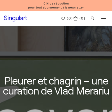
10 % de réduction
pour tout abonnement à la newsletter
(
0
)
( 0 )
Pleurer et chagrin – une
curation de Vlad Merariu