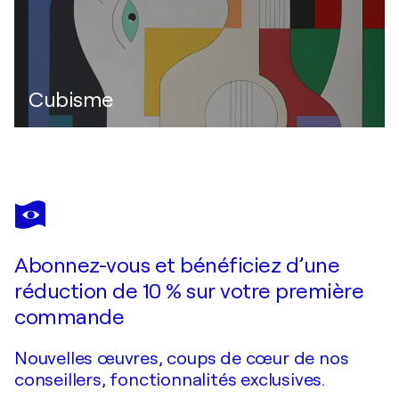
Cubisme
Abonnez-vous et bénéficiez d’une
réduction de 10 % sur votre première
commande
Nouvelles œuvres, coups de cœur de nos
conseillers, fonctionnalités exclusives.