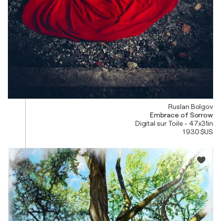
Ruslan Bolgov
Embrace of Sorrow
Digital sur Toile - 47x31in
1 930 $US