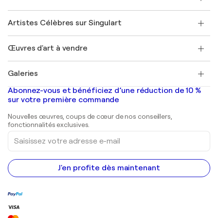
Offrir une carte cadeau
Sociétés affiliées
Rejoignez notre programme commercial
Rejoindre Singulart en tant qu'artiste
Nos artistes
Mon compte
Artistes Célèbres sur Singulart
Se connecter en tant qu'Artiste
Magazine Singulart
Protection acheteur
Emplois
+33 1 76 44 06 42
Henri Matisse
Découvrez une sélection d'art original
Œuvres d'art à vendre
Marc Chagall
Pablo Picasso
Tableaux à vendre
Salvador Dalí
Galeries
Tableaux abstraits à vendre
Banksy
Peintures à l'huile
Mr. Brainwash
Galeries d'art en France
Abonnez-vous et bénéficiez d’une réduction de 10 %
Peintures de paysage
Shepard Fairey
Galeries d'art en Belgique
sur votre première commande
Estampes
Sculptures
Nouvelles œuvres, coups de cœur de nos conseillers,
Peintures acryliques
fonctionnalités exclusives.
Saisissez
votre
adresse
e-
mail
J'en profite dès maintenant