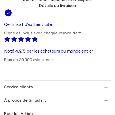
Détails de livraison
Certificat d'authenticité
Signé et inclus avec chaque œuvre d'art
Noté 4,9/5 par les acheteurs du monde entier
Plus de 20 000 avis clients
Service clients
Nous contacter
À propos de Singulart
Expédition
Politique de retour
A propos de nous
Témoignages de clients
Pour les Artistes
FAQ