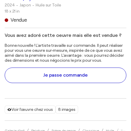
2024
• Japon
•
Huile sur Toile
18 x 21 in
Vendue
Vous avez adoré cette oeuvre mais elle est vendue ?
Bonne nouvelle ! L'artiste travaille sur commande. Il peut réaliser
pour vous une oeuvre sur-mesure, inspirée de ce que vous avez
aimé dans la première oeuvre. L'avantage : vous pourrez décider
des dimensions et nous négocions le prix pour vous.
Je passe commande
Voir l'œuvre chez vous
8 images
Galerie d'art
Peinture
Scène de genre
Classique
Huile
Ryohe