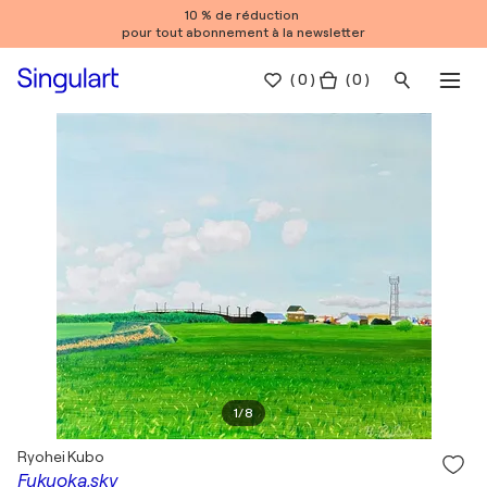
10 % de réduction
pour tout abonnement à la newsletter
(
0
)
( 0 )
1
/
8
Ryohei Kubo
Fukuoka,sky