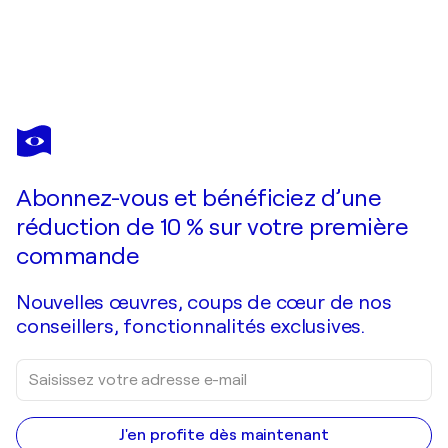
RYOHEI
KUBO
Vous avez adoré cette oeuvre mais elle est vendue ?
Fukuoka,sky
Abonnez-vous et bénéficiez d’une
Je passe commande
réduction de 10 % sur votre première
commande
Nouvelles œuvres, coups de cœur de nos
conseillers, fonctionnalités exclusives.
J'en profite dès maintenant