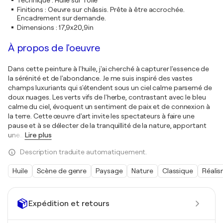
Technique
:
Huile sur Toile
Finitions
:
Oeuvre sur châssis. Prête à être accrochée.
Encadrement sur demande.
Dimensions
:
17,9x20,9in
À propos de l'oeuvre
Dans cette peinture à l'huile, j'ai cherché à capturer l'essence de
la sérénité et de l'abondance. Je me suis inspiré des vastes
champs luxuriants qui s'étendent sous un ciel calme parsemé de
doux nuages. Les verts vifs de l'herbe, contrastant avec le bleu
calme du ciel, évoquent un sentiment de paix et de connexion à
la terre. Cette œuvre d'art invite les spectateurs à faire une
pause et à se délecter de la tranquillité de la nature, apportant
une
…
Lire plus
Description traduite automatiquement.
Huile
Scène de genre
Paysage
Nature
Classique
Réali
Expédition et retours