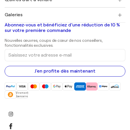
Marc Chagall
Pablo Picasso
Tableaux à vendre
Salvador Dalí
Galeries
Tableaux abstraits à vendre
Banksy
Peintures à l'huile
Mr. Brainwash
Galeries d'art en France
Abonnez-vous et bénéficiez d’une réduction de 10 %
Peintures de paysage
Shepard Fairey
Galeries d'art en Belgique
sur votre première commande
Estampes
Sculptures
Nouvelles œuvres, coups de cœur de nos conseillers,
Peintures acryliques
fonctionnalités exclusives.
Saisissez
votre
adresse
e-
mail
J'en profite dès maintenant
Virement
bancaire