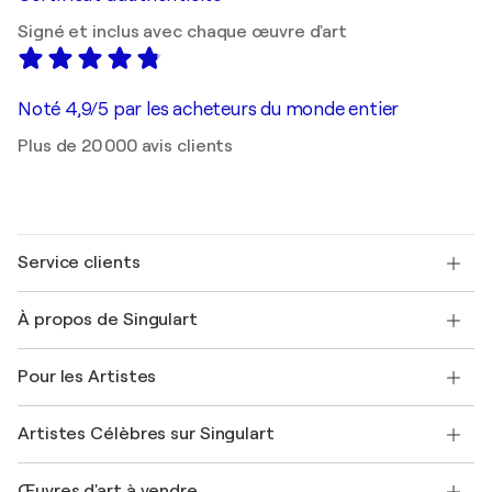
Signé et inclus avec chaque œuvre d'art
Noté 4,9/5 par les acheteurs du monde entier
Plus de 20 000 avis clients
Service clients
Nous contacter
À propos de Singulart
Expédition
Politique de retour
A propos de nous
Témoignages de clients
Pour les Artistes
FAQ
Offrir une carte cadeau
Sociétés affiliées
Rejoignez notre programme commercial
Rejoindre Singulart en tant qu'artiste
Nos artistes
Mon compte
Artistes Célèbres sur Singulart
Se connecter en tant qu'Artiste
Magazine Singulart
Protection acheteur
Emplois
+33 1 76 44 06 42
Henri Matisse
Découvrez une sélection d'art original
Œuvres d'art à vendre