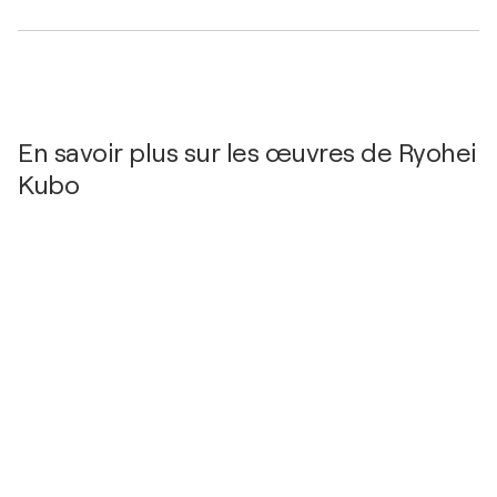
World Art Dubaï / Dubai World Trade Centre -
Dubai, Émirats arabes unis
2021
Yoshio and Ryohei Kubo: "Things that touched the
father and son" / Fukuoka Asian Art Museum -
Fukuoka, Japon
En savoir plus sur les œuvres de Ryohei
Kubo