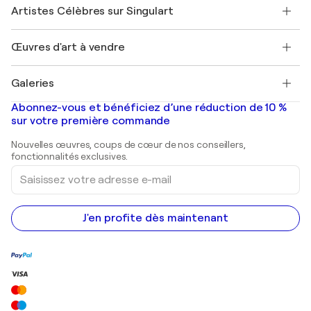
Nos artistes
Mon compte
Artistes Célèbres sur Singulart
Se connecter en tant qu'Artiste
Magazine Singulart
Protection acheteur
Emplois
+33 1 76 44 06 42
Henri Matisse
Découvrez une sélection d'art original
Œuvres d'art à vendre
Marc Chagall
Pablo Picasso
Tableaux à vendre
Salvador Dalí
Galeries
Tableaux abstraits à vendre
Banksy
Peintures à l'huile
Mr. Brainwash
Galeries d'art en France
Abonnez-vous et bénéficiez d’une réduction de 10 %
Peintures de paysage
Shepard Fairey
Galeries d'art en Belgique
sur votre première commande
Estampes
Sculptures
Nouvelles œuvres, coups de cœur de nos conseillers,
Peintures acryliques
fonctionnalités exclusives.
Saisissez
votre
adresse
e-
mail
J'en profite dès maintenant