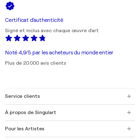
Certificat d'authenticité
Signé et inclus avec chaque œuvre d'art
Noté 4,9/5 par les acheteurs du monde entier
Plus de 20 000 avis clients
Service clients
Nous contacter
À propos de Singulart
Expédition
Politique de retour
A propos de nous
Témoignages de clients
Pour les Artistes
FAQ
Offrir une carte cadeau
Sociétés affiliées
Rejoignez notre programme commercial
Rejoindre Singulart en tant qu'artiste