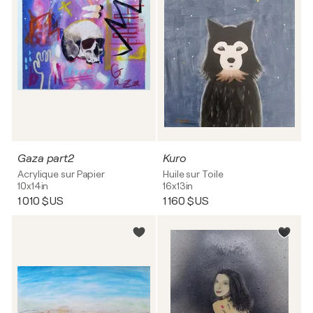
Gaza part2
Kuro
Acrylique sur Papier
Huile sur Toile
10x14in
16x13in
1 010 $US
1 160 $US