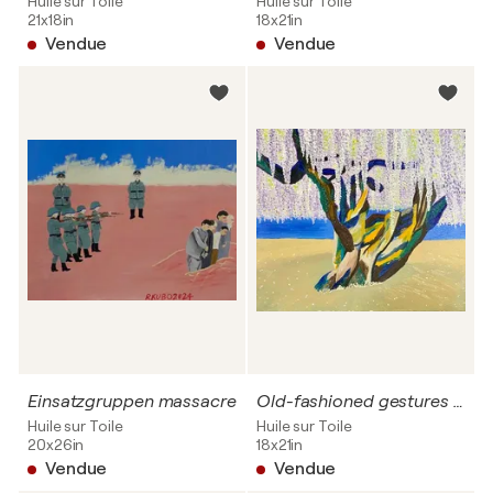
Huile sur Toile
Huile sur Toile
21x18in
18x21in
Vendue
Vendue
Einsatzgruppen massacre
Old-fashioned gestures that neutralize the entire culture and the entire thought system
Huile sur Toile
Huile sur Toile
20x26in
18x21in
Vendue
Vendue