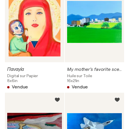
Παναγία
My mother’s favorite scenery,daytime
Digital sur Papier
Huile sur Toile
8x6in
16x21in
Vendue
Vendue