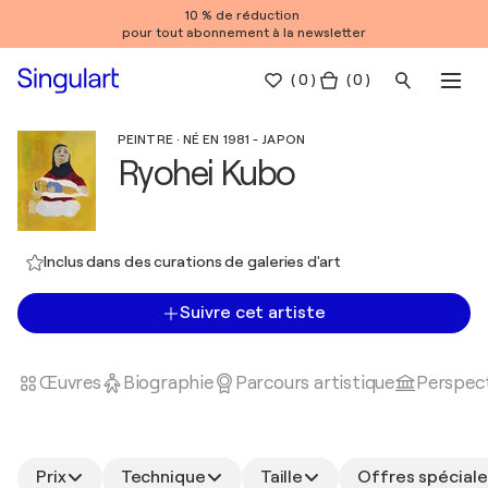
10 % de réduction
pour tout abonnement à la newsletter
(
0
)
( 0 )
PEINTRE · NÉ EN 1981 - JAPON
Ryohei Kubo
Inclus dans des curations de galeries d'art
Suivre cet artiste
Œuvres
Biographie
Parcours artistique
Perspect
Prix
Technique
Taille
Offres spéciale