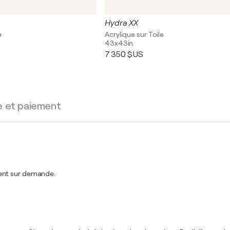
Hydra XX
e
Acrylique sur Toile
43x43in
7 350 $US
e et paiement
ment sur demande.