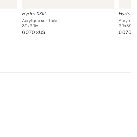
Hydra XXIII
Hydra 0
Acrylique sur Toile
Acrylique
39x39in
39x39in
6 070 $US
6 070 $