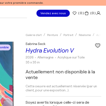
% sur votre première commande.
(
0
)
( 0 )
Vendez avec nous
Galerie d'art
Peinture
Portrait
Réalisme
Acryliq
Sabrina Seck
onible
Hydra Evolution V
2026
• Allemagne
•
Acrylique sur Toile
35 x 35 in
Actuellement non disponible à la
vente
Cette oeuvre est actuellement réservée (par un
client, pour une exposition...).
Soyez avertis lorsque celle-ci sera de