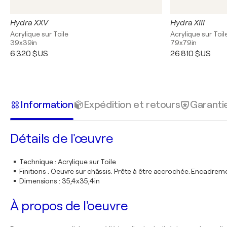
Hydra XXV
Hydra XIII
Acrylique sur Toile
Acrylique sur Toil
39x39in
79x79in
6 320 $US
26 810 $US
Information
Expédition et retours
Garanti
Détails de l'œuvre
Technique
:
Acrylique sur Toile
Finitions
:
Oeuvre sur châssis. Prête à être accrochée. Encadre
Dimensions
:
35,4x35,4in
À propos de l'oeuvre