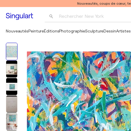
Nouveautés, coups de cœur, t
Rechercher 
New York
Photographie
Nouveautés
Peinture
Éditions
Photographie
Sculpture
Dessin
Artistes
Pop Art
Pablo Picasso