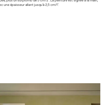
quée, plus un surplomb de 5 cm/2". La peinture est signée à la main,
c une épaisseur allant jusqu'à 2,5 cm/1".