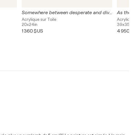
Somewhere between desperate and divine
As the 
Acrylique sur Toile
Acrylique
20x24in
39x35in
1 360 $US
4 950 $