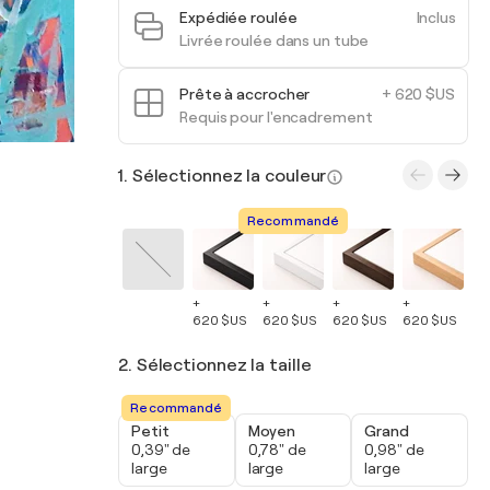
Expédiée roulée
Inclus
Livrée roulée dans un tube
Prête à accrocher
+ 620 $US
Requis pour l'encadrement
1. Sélectionnez la couleur
Recommandé
+
+
+
+
+
620 $US
620 $US
620 $US
620 $US
62
2. Sélectionnez la taille
Recommandé
Petit
Moyen
Grand
0,39" de
0,78" de
0,98" de
large
large
large