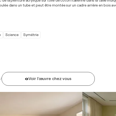
de la peinture acrylique sur toile de coton italienne dans la taille indi
oulée dans un tube et peut être montée sur un cadre arrière en bois ave
e
Science
Symétrie
Voir l'œuvre chez vous
U