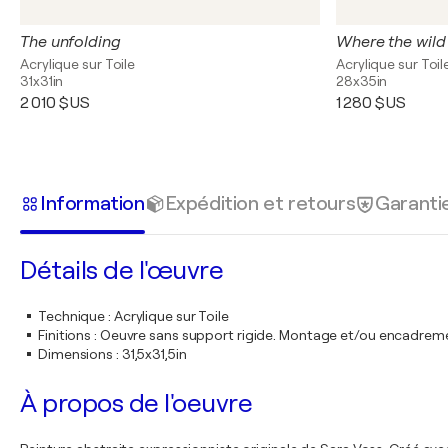
The unfolding
Where the wild
Acrylique sur Toile
Acrylique sur Toil
31x31in
28x35in
2 010 $US
1 280 $US
Information
Expédition et retours
Garanti
Détails de l'œuvre
Technique
:
Acrylique sur Toile
Finitions
:
Oeuvre sans support rigide. Montage et/ou encadrem
Dimensions
:
31,5x31,5in
À propos de l'oeuvre