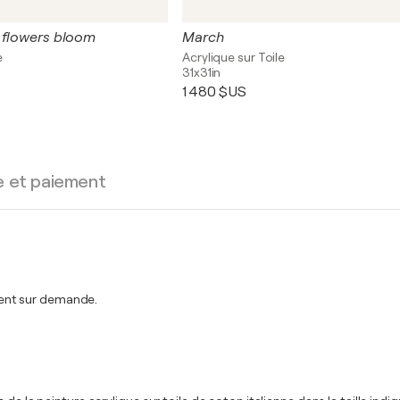
 flowers bloom
March
e
Acrylique sur Toile
31x31in
1 480 $US
e et paiement
ent sur demande.