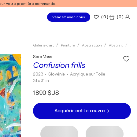
% sur votre première commande.
(
0
)
( 0 )
Vendez avec nous
Galerie d'art
Peinture
Abstraction
Abstrait
Acry
Sara Voss
Confusion frills
2023
• Slovénie
•
Acrylique sur Toile
31 x 31 in
1 890 $US
Acquérir cette œuvre