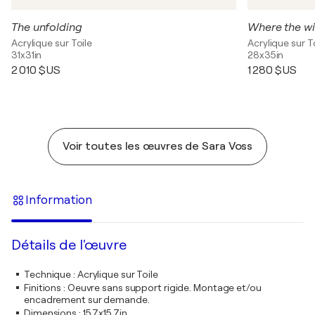
The unfolding
Where the wi
Acrylique sur Toile
Acrylique sur T
31x31in
28x35in
2 010 $US
1 280 $US
Voir toutes les œuvres de Sara Voss
Information
Détails de l'œuvre
Technique
:
Acrylique sur Toile
Finitions
:
Oeuvre sans support rigide. Montage et/ou
encadrement sur demande.
Dimensions
:
15,7x15,7in