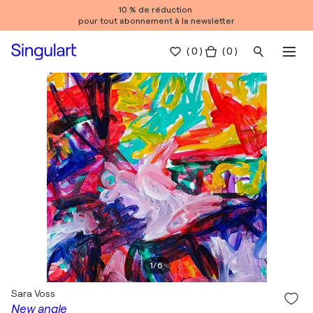
10 % de réduction
pour tout abonnement à la newsletter
(
0
)
( 0 )
1
/
6
Sara Voss
New angle