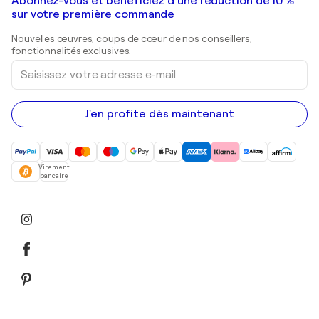
Galeries d'art en France
Abonnez-vous et bénéficiez d’une réduction de 10 %
Peintures de paysage
Shepard Fairey
Galeries d'art en Belgique
sur votre première commande
Estampes
Sculptures
Nouvelles œuvres, coups de cœur de nos conseillers,
Peintures acryliques
fonctionnalités exclusives.
Saisissez
votre
adresse
e-
mail
J'en profite dès maintenant
Virement
bancaire