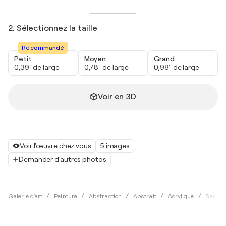
2. Sélectionnez la taille
Recommandé
Petit
Moyen
Grand
0,39" de large
0,78" de large
0,98" de large
Voir en 3D
Voir l'œuvre chez vous
5 images
Demander d'autres photos
Galerie d'art
Peinture
Abstraction
Abstrait
Acrylique
Sara V