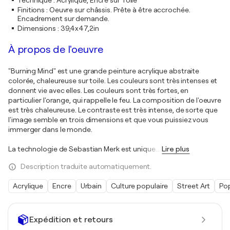
Technique
:
Acrylique, Encre sur Toile
Finitions
:
Oeuvre sur châssis. Prête à être accrochée.
Encadrement sur demande.
Dimensions
:
39,4x47,2in
À propos de l'oeuvre
"Burning Mind" est une grande peinture acrylique abstraite
colorée, chaleureuse sur toile. Les couleurs sont très intenses et
donnent vie avec elles. Les couleurs sont très fortes, en
particulier l'orange, qui rappelle le feu. La composition de l'oeuvre
est très chaleureuse. Le contraste est très intense, de sorte que
l'image semble en trois dimensions et que vous puissiez vous
immerger dans le monde.
La technologie de Sebastian Merk est unique.
…
Lire plus
Description traduite automatiquement.
Acrylique
Encre
Urbain
Culture populaire
Street Art
Pop
Expédition et retours