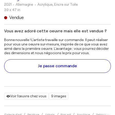
2021
• Allemagne
•
Acrylique, Encre sur Toile
39 x 47 in
Vendue
Vous avez adoré cette oeuvre mais elle est vendue ?
Bonne nouvelle ! L'artiste travaille sur commande. Il peut réaliser
pour vous une oeuvre sur-mesure, inspirée de ce que vous avez
aimé dans la première oeuvre. L'avantage : vous pourrez décider
des dimensions et nous négocions le prix pour vous.
Je passe commande
Voir l'œuvre chez vous
9 images
Galerie d'art
Peinture
Urbain
Pop art
Acrylique
Sebastian Me