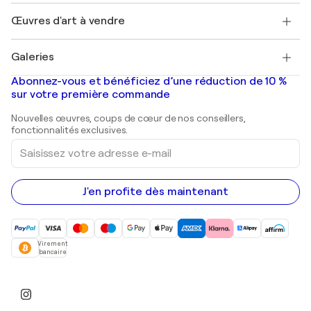
Emplois
+33 1 76 44 06 42
Henri Matisse
Découvrez une sélection d'art original
Œuvres d'art à vendre
Marc Chagall
Pablo Picasso
Tableaux à vendre
Salvador Dalí
Galeries
Tableaux abstraits à vendre
Banksy
Peintures à l'huile
Mr. Brainwash
Galeries d'art en France
Abonnez-vous et bénéficiez d’une réduction de 10 %
Peintures de paysage
Shepard Fairey
Galeries d'art en Belgique
sur votre première commande
Estampes
Sculptures
Nouvelles œuvres, coups de cœur de nos conseillers,
Peintures acryliques
fonctionnalités exclusives.
Saisissez
votre
adresse
e-
mail
J'en profite dès maintenant
Virement
bancaire