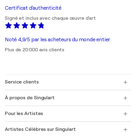
Certificat d'authenticité
Signé et inclus avec chaque œuvre d'art
Noté 4,9/5 par les acheteurs du monde entier
Plus de 20 000 avis clients
Service clients
Nous contacter
À propos de Singulart
Expédition
Politique de retour
A propos de nous
Témoignages de clients
Pour les Artistes
FAQ
Offrir une carte cadeau
Sociétés affiliées
Rejoignez notre programme commercial
Rejoindre Singulart en tant qu'artiste
Nos artistes
Mon compte
Artistes Célèbres sur Singulart
Se connecter en tant qu'Artiste
Magazine Singulart
Protection acheteur