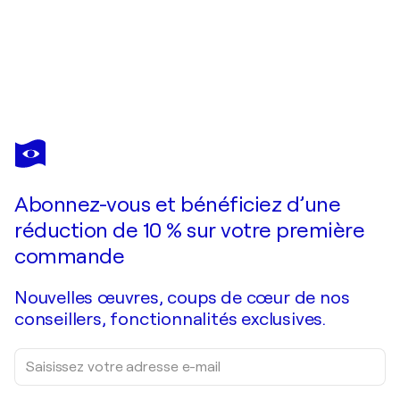
SEBASTIAN
MERK
Vous avez adoré cette oeuvre mais elle est vendue ?
Burning Mind
Abonnez-vous et bénéficiez d’une
Je passe commande
réduction de 10 % sur votre première
commande
Nouvelles œuvres, coups de cœur de nos
conseillers, fonctionnalités exclusives.