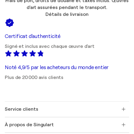
Frais de port, droits de douane et taxes inclus. Œuvres
d'art assurées pendant le transport.
Détails de livraison
Certificat d'authenticité
Signé et inclus avec chaque œuvre d'art
Noté 4,9/5 par les acheteurs du monde entier
Plus de 20 000 avis clients
Service clients
Nous contacter
À propos de Singulart
Expédition
Politique de retour