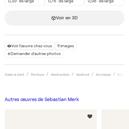
0,39" de large
0,78" de large
0,98" de large
Voir en 3D
Voir l'œuvre chez vous
11 images
Demander d'autres photos
Galerie d'art
Peinture
Abstraction
Abstrait
Acrylique
Sebast
Autres œuvres de
Sebastian Merk