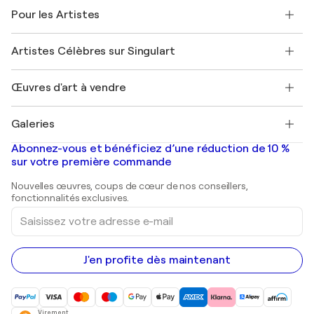
A propos de nous
Témoignages de clients
Pour les Artistes
FAQ
Offrir une carte cadeau
Sociétés affiliées
Rejoignez notre programme commercial
Rejoindre Singulart en tant qu'artiste
Nos artistes
Mon compte
Artistes Célèbres sur Singulart
Se connecter en tant qu'Artiste
Magazine Singulart
Protection acheteur
Emplois
+33 1 76 44 06 42
Henri Matisse
Découvrez une sélection d'art original
Œuvres d'art à vendre
Marc Chagall
Pablo Picasso
Tableaux à vendre
Salvador Dalí
Galeries
Tableaux abstraits à vendre
Banksy
Peintures à l'huile
Mr. Brainwash
Galeries d'art en France
Abonnez-vous et bénéficiez d’une réduction de 10 %
Peintures de paysage
Shepard Fairey
Galeries d'art en Belgique
sur votre première commande
Estampes
Sculptures
Nouvelles œuvres, coups de cœur de nos conseillers,
Peintures acryliques
fonctionnalités exclusives.
Saisissez
votre
adresse
e-
mail
J'en profite dès maintenant
Virement