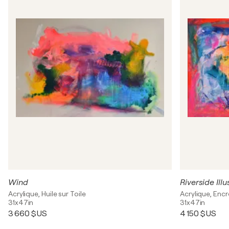
Wind
Riverside Illu
Acrylique, Huile sur Toile
Acrylique, Encr
31x47in
31x47in
3 660 $US
4 150 $US