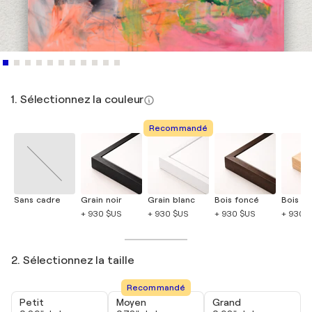
1. Sélectionnez la couleur
Recommandé
Sans cadre
Grain noir
Grain blanc
Bois foncé
Bois cla
+ 930 $US
+ 930 $US
+ 930 $US
+ 930 
2. Sélectionnez la taille
Recommandé
Petit
Moyen
Grand