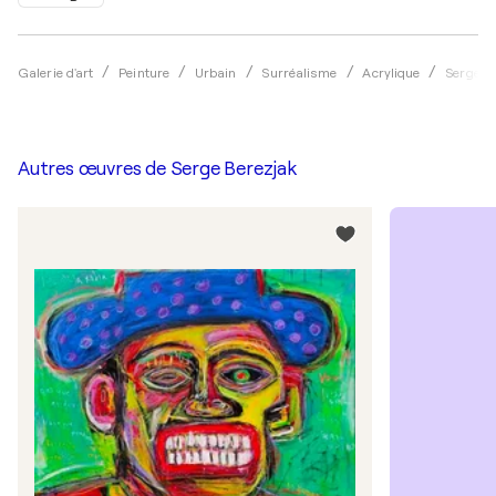
Galerie d'art
Peinture
Urbain
Surréalisme
Acrylique
Serge B
Autres œuvres de
Serge Berezjak