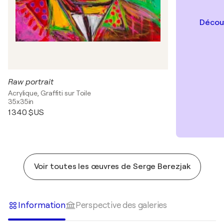
Découv
Raw portrait
Acrylique, Graffiti sur Toile
35x35in
1 340 $US
Voir toutes les œuvres de Serge Berezjak
Information
Perspective des galeries