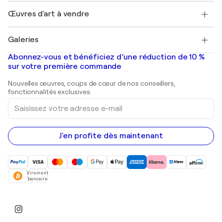
Emplois
+33 1 76 44 06 42
Henri Matisse
Découvrez une sélection d'art original
Œuvres d'art à vendre
Marc Chagall
Pablo Picasso
Tableaux à vendre
Salvador Dalí
Galeries
Tableaux abstraits à vendre
Banksy
Peintures à l'huile
Mr. Brainwash
Galeries d'art en France
Abonnez-vous et bénéficiez d’une réduction de 10 %
Peintures de paysage
Shepard Fairey
Galeries d'art en Belgique
sur votre première commande
Estampes
Sculptures
Nouvelles œuvres, coups de cœur de nos conseillers,
Peintures acryliques
fonctionnalités exclusives.
Saisissez
votre
adresse
e-
mail
J'en profite dès maintenant
Virement
bancaire