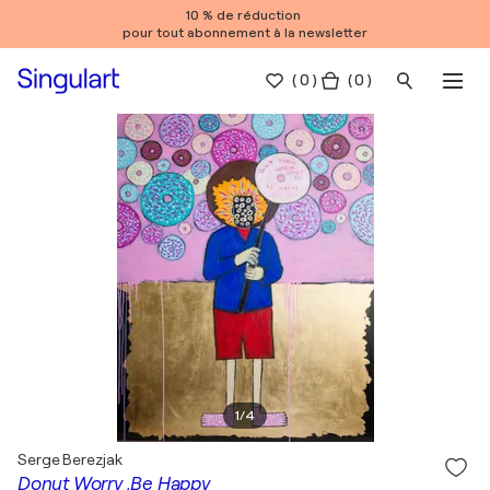
10 % de réduction
pour tout abonnement à la newsletter
(
0
)
( 0 )
1
/
4
Serge Berezjak
Donut Worry ,Be Happy