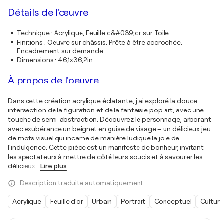
Détails de l'œuvre
Technique
:
Acrylique, Feuille d&#039;or sur Toile
Finitions
:
Oeuvre sur châssis. Prête à être accrochée.
Encadrement sur demande.
Dimensions
:
46,1x36,2in
À propos de l'oeuvre
Dans cette création acrylique éclatante, j’ai exploré la douce
intersection de la figuration et de la fantaisie pop art, avec une
touche de semi-abstraction. Découvrez le personnage, arborant
avec exubérance un beignet en guise de visage – un délicieux jeu
de mots visuel qui incarne de manière ludique la joie de
l'indulgence. Cette pièce est un manifeste de bonheur, invitant
les spectateurs à mettre de côté leurs soucis et à savourer les
délicieux
…
Lire plus
Description traduite automatiquement.
Acrylique
Feuille d'or
Urbain
Portrait
Conceptuel
Cultur