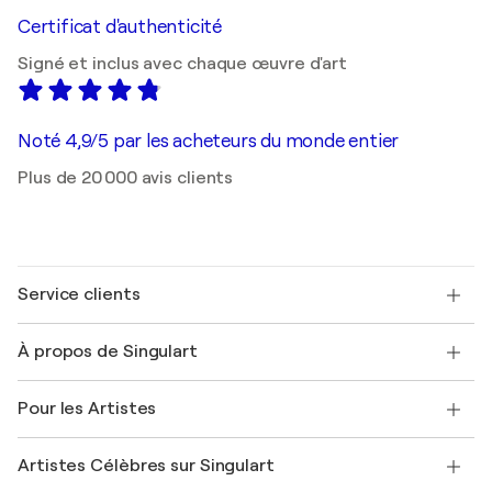
Certificat d'authenticité
Signé et inclus avec chaque œuvre d'art
Noté 4,9/5 par les acheteurs du monde entier
Plus de 20 000 avis clients
Service clients
Nous contacter
À propos de Singulart
Expédition
Politique de retour
A propos de nous
Témoignages de clients
Pour les Artistes
FAQ
Offrir une carte cadeau
Sociétés affiliées
Rejoignez notre programme commercial
Rejoindre Singulart en tant qu'artiste
Nos artistes
Mon compte
Artistes Célèbres sur Singulart
Se connecter en tant qu'Artiste
Magazine Singulart
Protection acheteur