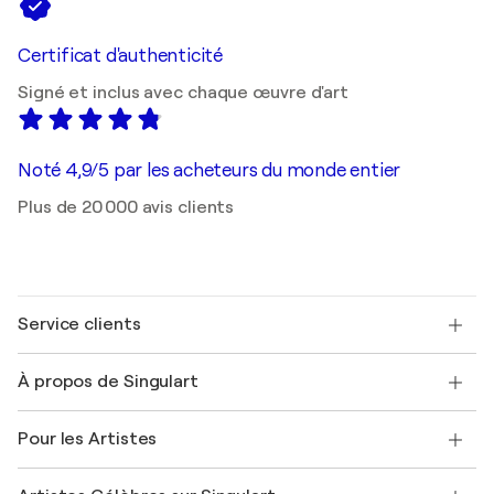
Certificat d'authenticité
Signé et inclus avec chaque œuvre d'art
Noté 4,9/5 par les acheteurs du monde entier
Plus de 20 000 avis clients
Service clients
Nous contacter
À propos de Singulart
Expédition
Politique de retour
A propos de nous
Témoignages de clients
Pour les Artistes
FAQ
Offrir une carte cadeau
Sociétés affiliées
Rejoignez notre programme commercial
Rejoindre Singulart en tant qu'artiste
Nos artistes
Mon compte