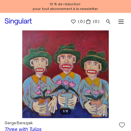
10 % de réduction
pour tout abonnement à la newsletter
(
0
)
( 0 )
1
/
6
Serge Berezjak
Three with Tulips