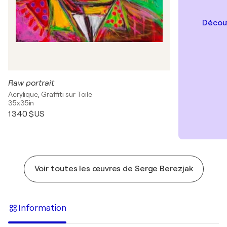
Découv
Raw portrait
Acrylique, Graffiti sur Toile
35x35in
1 340 $US
Voir toutes les œuvres de Serge Berezjak
Information