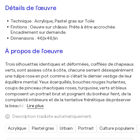
Détails de l'œuvre
Technique
:
Acrylique, Pastel gras sur Toile
Finitions
:
Oeuvre sur châssis. Prête à être accrochée.
Encadrement sur demande.
Dimensions
:
46,1x46,1in
À propos de l'oeuvre
Trois silhouettes identiques et déformées, coiffées de chapeaux
verts, sont assises côte à côte, chacune serrant désespérément
une tulipe rose en pot comme si c'était le dernier vestige de leur
équilibre mental. Yeux écarquillés, bouches rouges hurlantes,
coups de pinceau chaotiques roses, turquoise, verts et bleus
composent un portrait brut et poignant du bonheur feint, de la
complexité intérieure et de la tentative frénétique de préserver
la beauté
…
Lire plus
Description traduite automatiquement.
Acrylique
Pastel gras
Urbain
Portrait
Culture populaire