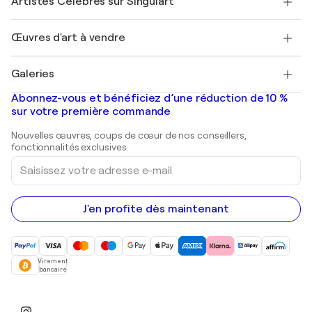
Artistes Célèbres sur Singulart
Se connecter en tant qu'Artiste
Magazine Singulart
Protection acheteur
Emplois
+33 1 76 44 06 42
Henri Matisse
Découvrez une sélection d'art original
Œuvres d'art à vendre
Marc Chagall
Pablo Picasso
Tableaux à vendre
Salvador Dalí
Galeries
Tableaux abstraits à vendre
Banksy
Peintures à l'huile
Mr. Brainwash
Galeries d'art en France
Abonnez-vous et bénéficiez d’une réduction de 10 %
Peintures de paysage
Shepard Fairey
Galeries d'art en Belgique
sur votre première commande
Estampes
Sculptures
Nouvelles œuvres, coups de cœur de nos conseillers,
Peintures acryliques
fonctionnalités exclusives.
Saisissez
votre
adresse
e-
mail
J'en profite dès maintenant
Virement
bancaire