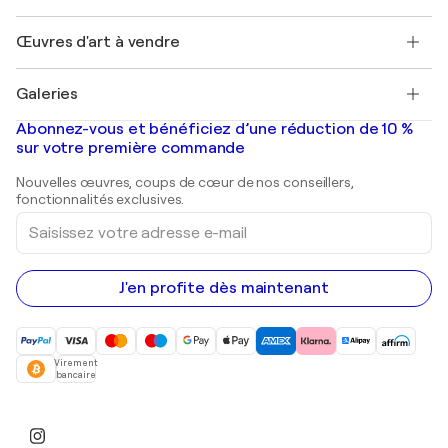
Protection acheteur
Emplois
+33 1 76 44 06 42
Henri Matisse
Découvrez une sélection d'art original
Œuvres d'art à vendre
Marc Chagall
Pablo Picasso
Tableaux à vendre
Salvador Dalí
Galeries
Tableaux abstraits à vendre
Banksy
Peintures à l'huile
Mr. Brainwash
Galeries d'art en France
Abonnez-vous et bénéficiez d’une réduction de 10 %
Peintures de paysage
Shepard Fairey
Galeries d'art en Belgique
sur votre première commande
Estampes
Sculptures
Nouvelles œuvres, coups de cœur de nos conseillers,
Peintures acryliques
fonctionnalités exclusives.
Saisissez
votre
adresse
e-
mail
J'en profite dès maintenant
Virement
bancaire