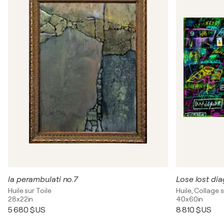
la perambulati no.7
Lose lost dia
Huile sur Toile
Huile, Collage s
28x22in
40x60in
5 680 $US
8 810 $US