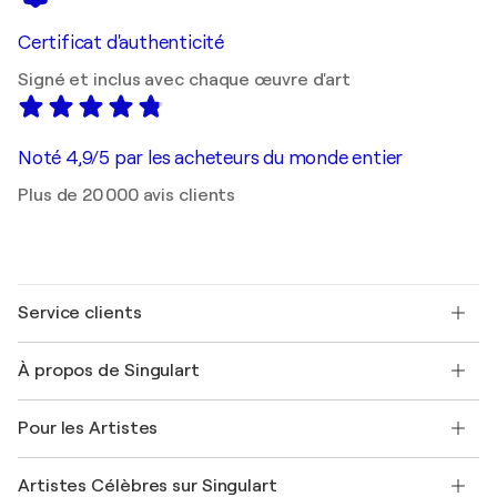
Certificat d'authenticité
Signé et inclus avec chaque œuvre d'art
Noté 4,9/5 par les acheteurs du monde entier
Plus de 20 000 avis clients
Service clients
Nous contacter
À propos de Singulart
Expédition
Politique de retour
A propos de nous
Témoignages de clients
Pour les Artistes
FAQ
Offrir une carte cadeau
Sociétés affiliées
Rejoignez notre programme commercial
Rejoindre Singulart en tant qu'artiste
Nos artistes
Mon compte
Artistes Célèbres sur Singulart
Se connecter en tant qu'Artiste
Magazine Singulart