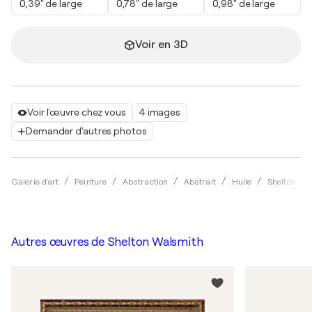
0,39" de large
0,78" de large
0,98" de large
Voir en 3D
Voir l'œuvre chez vous
4 images
Demander d'autres photos
Galerie d'art
Peinture
Abstraction
Abstrait
Huile
Shelton Wa
Autres œuvres de
Shelton Walsmith