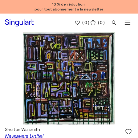
10 % de réduction
pour tout abonnement à la newsletter
(
0
)
( 0 )
1
/
5
Shelton Walsmith
Naysayers Unite!