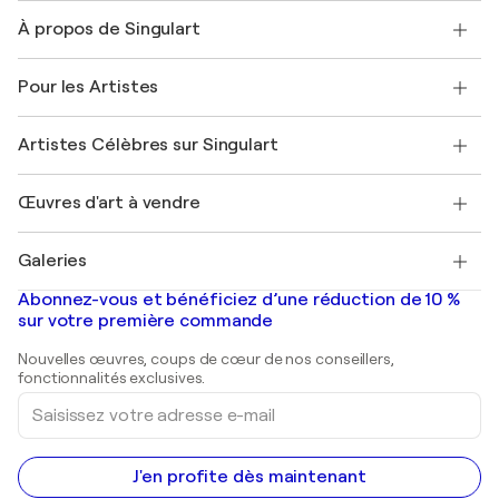
Nous contacter
À propos de Singulart
Expédition
Politique de retour
A propos de nous
Témoignages de clients
Pour les Artistes
FAQ
Offrir une carte cadeau
Sociétés affiliées
Rejoignez notre programme commercial
Rejoindre Singulart en tant qu'artiste
Nos artistes
Mon compte
Artistes Célèbres sur Singulart
Se connecter en tant qu'Artiste
Magazine Singulart
Protection acheteur
Emplois
+33 1 76 44 06 42
Henri Matisse
Découvrez une sélection d'art original
Œuvres d'art à vendre
Marc Chagall
Pablo Picasso
Tableaux à vendre
Salvador Dalí
Galeries
Tableaux abstraits à vendre
Banksy
Peintures à l'huile
Mr. Brainwash
Galeries d'art en France
Abonnez-vous et bénéficiez d’une réduction de 10 %
Peintures de paysage
Shepard Fairey
Galeries d'art en Belgique
sur votre première commande
Estampes
Sculptures
Nouvelles œuvres, coups de cœur de nos conseillers,
Peintures acryliques
fonctionnalités exclusives.
Saisissez
votre
adresse
e-
mail
J'en profite dès maintenant