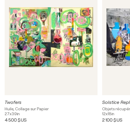
Twofers
Solstice Rep
Huile, Collage sur Papier
Objets récupér
27x39in
12x18in
4 500 $US
2 100 $US