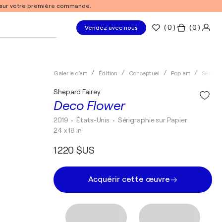
% sur votre première commande.
(
0
)
( 0 )
Vendez avec nous
Galerie d'art
Édition
Conceptuel
Pop art
Sérigr
Shepard Fairey
Deco Flower
2019
• États-Unis
•
Sérigraphie sur Papier
24 x 18 in
1 220 $US
Acquérir cette œuvre