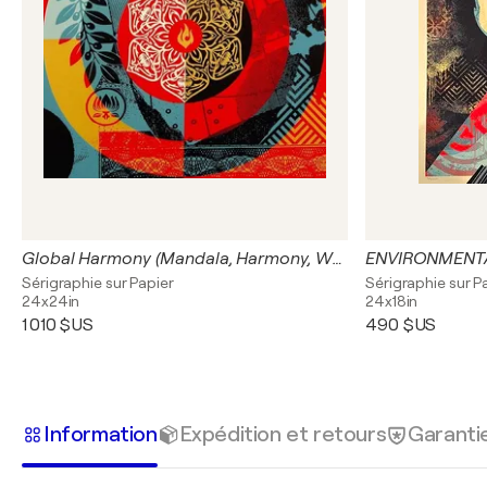
Global Harmony (Mandala, Harmony, Wholeness, Unified Global Perspective)
ENVIRONMENTA
Sérigraphie sur Papier
Sérigraphie sur P
24x24in
24x18in
1 010 $US
490 $US
Information
Expédition et retours
Garanti