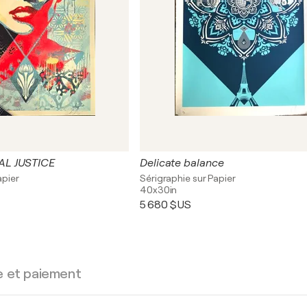
L JUSTICE
Delicate balance
apier
Sérigraphie sur Papier
40x30in
5 680 $US
e et paiement