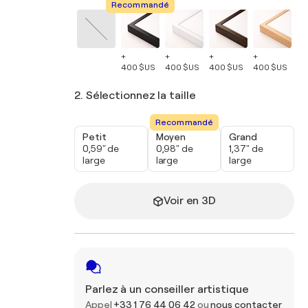
Recommandé
+
+
+
+
+
400 $US
400 $US
400 $US
400 $US
40
2. Sélectionnez la taille
Recommandé
Petit
Moyen
Grand
0,59" de
0,98" de
1,37" de
large
large
large
Voir en 3D
Parlez à un conseiller artistique
Appel
+33 1 76 44 06 42
ou
nous contacter