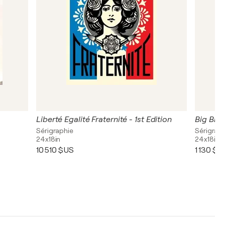
Liberté Egalité Fraternité - 1st Edition
Big Brot
Sérigraphie
Sérigrap
24x18in
24x18in
10 510 $US
1 130 $U