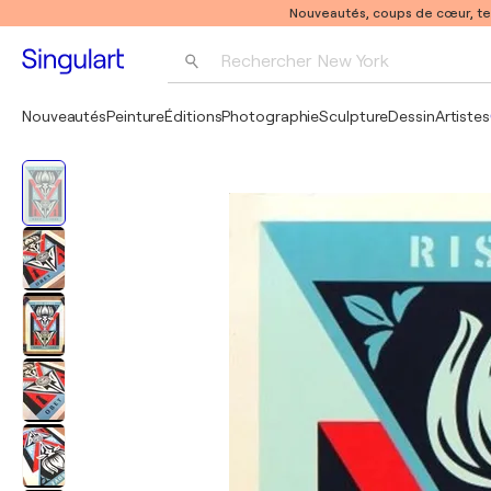
Nouveautés, coups de cœur, t
Rechercher 
New York
Photographie
Nouveautés
Peinture
Éditions
Photographie
Sculpture
Dessin
Artistes
Pop Art
Pablo Picasso