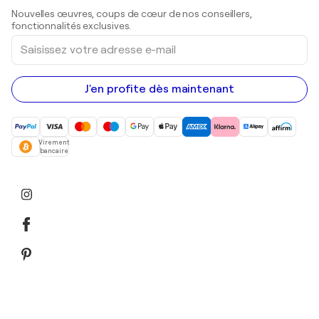
Sculptures
Nouvelles œuvres, coups de cœur de nos conseillers,
Peintures acryliques
fonctionnalités exclusives.
Saisissez
votre
adresse
e-
mail
J'en profite dès maintenant
Virement
bancaire