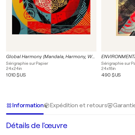
Global Harmony (Mandala, Harmony, Wholeness, Unified Global Perspective)
ENVIRONMENTA
Sérigraphie sur Papier
Sérigraphie sur P
24x24in
24x18in
1 010 $US
490 $US
Information
Expédition et retours
Garanti
Détails de l'œuvre