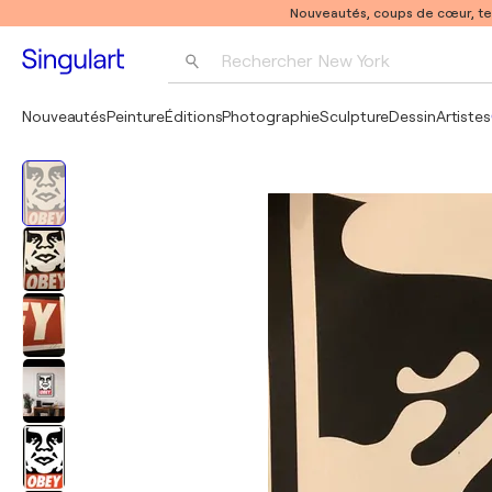
Nouveautés, coups de cœur, t
Rechercher 
New York
Photographie
Nouveautés
Peinture
Éditions
Photographie
Sculpture
Dessin
Artistes
Pop Art
Pablo Picasso