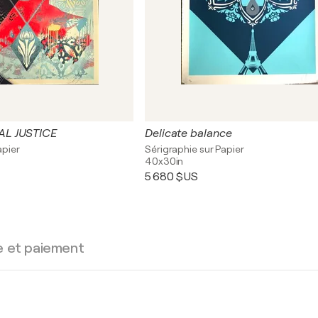
L JUSTICE
Delicate balance
apier
Sérigraphie sur Papier
40x30in
5 680 $US
e et paiement