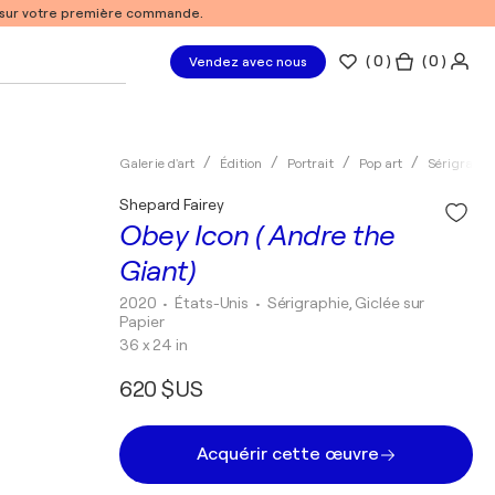
% sur votre première commande.
(
0
)
( 0 )
Vendez avec nous
Galerie d'art
Édition
Portrait
Pop art
Sérigraphi
Shepard Fairey
Obey Icon ( Andre the
Giant)
2020
• États-Unis
•
Sérigraphie, Giclée sur
Papier
36 x 24 in
620 $US
Acquérir cette œuvre