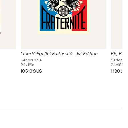
Liberté Egalité Fraternité - 1st Edition
Big Brot
Sérigraphie
Sérigrap
24x18in
24x18in
10 510 $US
1 130 $U