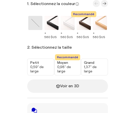
1. Sélectionnez la couleur
Recommandé
+
+
+
+
+
560 $US
560 $US
560 $US
560 $US
56
2. Sélectionnez la taille
Recommandé
Petit
Moyen
Grand
0,59" de
0,98" de
1,37" de
large
large
large
Voir en 3D