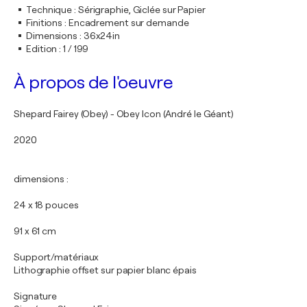
Technique
:
Sérigraphie, Giclée sur Papier
Finitions
:
Encadrement sur demande
Dimensions
:
36x24in
Edition
:
1 / 199
À propos de l'oeuvre
Shepard Fairey (Obey) - Obey Icon (André le Géant)
2020
dimensions :
24 x 18 pouces
91 x 61 cm
Support/matériaux
Lithographie offset sur papier blanc épais
Signature