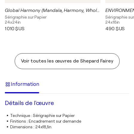
Global Harmony (Mandala, Harmony, Wholeness, Unified Global Perspective)
ENVIRONMEN
Sérigraphie sur Papier
Sérigraphie sur
24x24in
24x18in
1 010 $US
490 $US
Voir toutes les œuvres de Shepard Fairey
Information
Détails de l'œuvre
Technique
:
Sérigraphie sur Papier
Finitions
:
Encadrement sur demande
Dimensions
:
24x18,1in