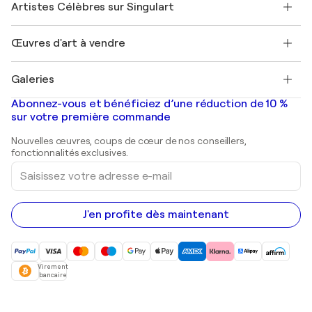
Mon compte
Artistes Célèbres sur Singulart
Se connecter en tant qu'Artiste
Magazine Singulart
Protection acheteur
Emplois
+33 1 76 44 06 42
Henri Matisse
Découvrez une sélection d'art original
Œuvres d'art à vendre
Marc Chagall
Pablo Picasso
Tableaux à vendre
Salvador Dalí
Galeries
Tableaux abstraits à vendre
Banksy
Peintures à l'huile
Mr. Brainwash
Galeries d'art en France
Abonnez-vous et bénéficiez d’une réduction de 10 %
Peintures de paysage
Shepard Fairey
Galeries d'art en Belgique
sur votre première commande
Estampes
Sculptures
Nouvelles œuvres, coups de cœur de nos conseillers,
Peintures acryliques
fonctionnalités exclusives.
Saisissez
votre
adresse
e-
mail
J'en profite dès maintenant
Virement
bancaire