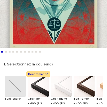
1. Sélectionnez la couleur
Recommandé
Sans cadre
Grain noir
Grain blanc
Bois foncé
Bois cla
+ 400 $US
+ 400 $US
+ 400 $US
+ 400 