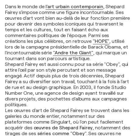
Dans le monde de
l'
art urbain contemporain
, Shepard
Fairey s'impose comme une figure incontournable. Ses
œuvres d'art vont bien au-delà de leur fonction première
pour devenir des symboles iconiques qui traversent le
temps et les cultures, tout en faisant écho aux
commentaires politiques de l’époque. Parmi ses
créations les plus célèbres, on retrouve
"
HOPE
"
, utilisé
lors de la campagne présidentielle de Barack Obama, et
l'incontournable série
"
Andre the Giant
"
, qui marque un
tournant dans son parcours artistique.
Shepard Fairey est aussi connu pour sa série "Obey", qui
attire l'œil par son style percutant et son message
engagé. Actif depuis plus de trois décennies, Shepard
Fairey a su diversifier son travail, touchant à la fois à l'art
de rue et au design graphique. En 2003, il fonde Studio
Number One, une agence de design ayant travaillé sur
divers projets, des pochettes d'albums aux campagnes
politiques.
Les œuvres d'art de Shepard Fairey se trouvent dans les
galeries du monde entier, notamment sur des
plateformes comme Singulart, où l'on peut facilement
acquérir des
œuvres de Shepard Fairey
, notamment des
tirages de ses
séries comme "Obey"
. Ses œuvres ne