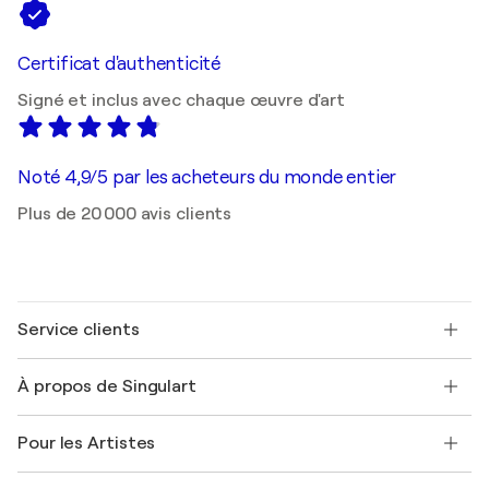
Certificat d'authenticité
Signé et inclus avec chaque œuvre d'art
Noté 4,9/5 par les acheteurs du monde entier
Plus de 20 000 avis clients
Service clients
Nous contacter
À propos de Singulart
Expédition
Politique de retour
A propos de nous
Témoignages de clients
Pour les Artistes
FAQ
Offrir une carte cadeau
Sociétés affiliées
Rejoignez notre programme commercial
Rejoindre Singulart en tant qu'artiste
Nos artistes