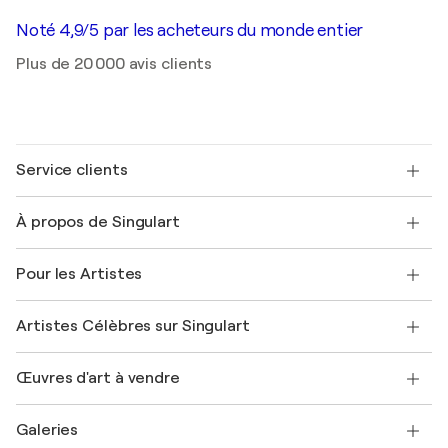
Noté 4,9/5 par les acheteurs du monde entier
Plus de 20 000 avis clients
Service clients
Nous contacter
À propos de Singulart
Expédition
Politique de retour
A propos de nous
Témoignages de clients
Pour les Artistes
FAQ
Offrir une carte cadeau
Sociétés affiliées
Rejoignez notre programme commercial
Rejoindre Singulart en tant qu'artiste
Nos artistes
Mon compte
Artistes Célèbres sur Singulart
Se connecter en tant qu'Artiste
Magazine Singulart
Protection acheteur
Emplois
+33 1 76 44 06 42
Henri Matisse
Découvrez une sélection d'art original
Œuvres d'art à vendre
Marc Chagall
Pablo Picasso
Tableaux à vendre
Salvador Dalí
Galeries
Tableaux abstraits à vendre
Banksy