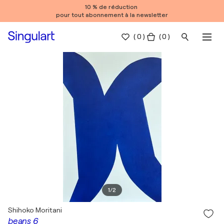
10 % de réduction
pour tout abonnement à la newsletter
(
0
)
( 0 )
1
/
2
Shihoko Moritani
beans 6