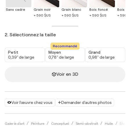
Sans cadre
Grain noir
Grain blanc
Bois foncé
Bois cla
+ 590 $US
+ 590 $US
+ 590 $US
+ 590 
2. Sélectionnez la taille
Recommandé
Petit
Moyen
Grand
0,39" de large
0,78" de large
0,98" de large
Voir en 3D
Voir l'œuvre chez vous
Demander d'autres photos
Galerie d'art
Peinture
Conceptuel
Semi-abstrait
Huile
Shihok