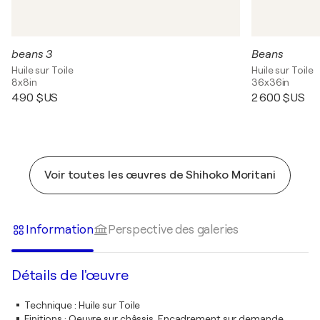
beans 3
Beans
Huile sur Toile
Huile sur Toile
8x8in
36x36in
490 $US
2 600 $US
Voir toutes les œuvres de Shihoko Moritani
Information
Perspective des galeries
Détails de l'œuvre
Technique
:
Huile sur Toile
Finitions
:
Oeuvre sur châssis. Encadrement sur demande.