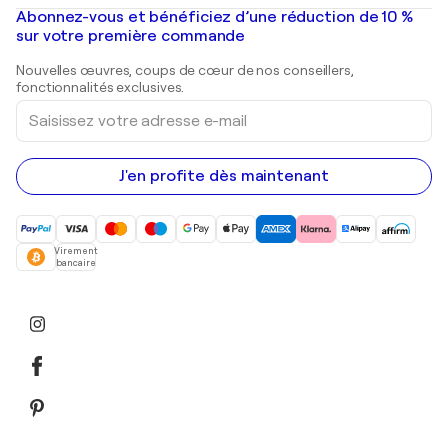
Peintures à l'huile
Mr. Brainwash
Galeries d'art en France
Abonnez-vous et bénéficiez d’une réduction de 10 %
Peintures de paysage
Shepard Fairey
Galeries d'art en Belgique
sur votre première commande
Estampes
Sculptures
Nouvelles œuvres, coups de cœur de nos conseillers,
Peintures acryliques
fonctionnalités exclusives.
Saisissez
votre
adresse
e-
mail
J'en profite dès maintenant
Virement
bancaire